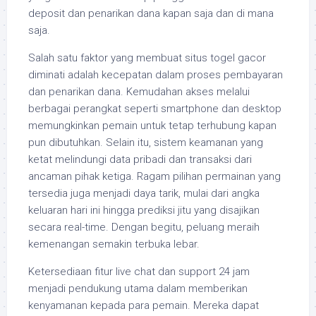
deposit dan penarikan dana kapan saja dan di mana
saja.
Salah satu faktor yang membuat situs togel gacor
diminati adalah kecepatan dalam proses pembayaran
dan penarikan dana. Kemudahan akses melalui
berbagai perangkat seperti smartphone dan desktop
memungkinkan pemain untuk tetap terhubung kapan
pun dibutuhkan. Selain itu, sistem keamanan yang
ketat melindungi data pribadi dan transaksi dari
ancaman pihak ketiga. Ragam pilihan permainan yang
tersedia juga menjadi daya tarik, mulai dari angka
keluaran hari ini hingga prediksi jitu yang disajikan
secara real-time. Dengan begitu, peluang meraih
kemenangan semakin terbuka lebar.
Ketersediaan fitur live chat dan support 24 jam
menjadi pendukung utama dalam memberikan
kenyamanan kepada para pemain. Mereka dapat