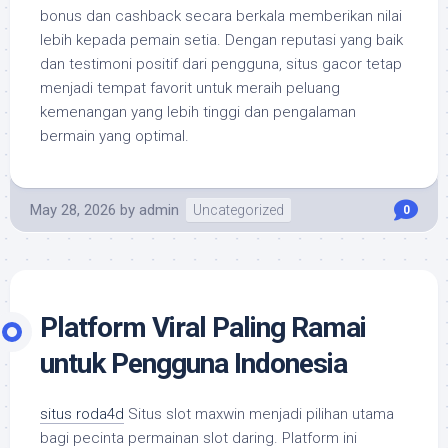
bonus dan cashback secara berkala memberikan nilai
lebih kepada pemain setia. Dengan reputasi yang baik
dan testimoni positif dari pengguna, situs gacor tetap
menjadi tempat favorit untuk meraih peluang
kemenangan yang lebih tinggi dan pengalaman
bermain yang optimal.
May 28, 2026
by
admin
Uncategorized
0
Platform Viral Paling Ramai
untuk Pengguna Indonesia
situs roda4d
Situs slot maxwin menjadi pilihan utama
bagi pecinta permainan slot daring. Platform ini