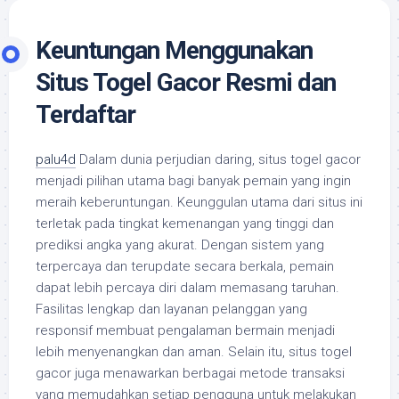
Keuntungan Menggunakan
Situs Togel Gacor Resmi dan
Terdaftar
palu4d
Dalam dunia perjudian daring, situs togel gacor
menjadi pilihan utama bagi banyak pemain yang ingin
meraih keberuntungan. Keunggulan utama dari situs ini
terletak pada tingkat kemenangan yang tinggi dan
prediksi angka yang akurat. Dengan sistem yang
terpercaya dan terupdate secara berkala, pemain
dapat lebih percaya diri dalam memasang taruhan.
Fasilitas lengkap dan layanan pelanggan yang
responsif membuat pengalaman bermain menjadi
lebih menyenangkan dan aman. Selain itu, situs togel
gacor juga menawarkan berbagai metode transaksi
yang memudahkan setiap pengguna untuk melakukan