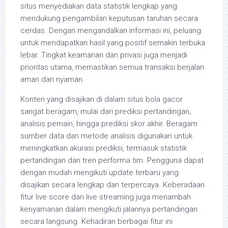
situs menyediakan data statistik lengkap yang
mendukung pengambilan keputusan taruhan secara
cerdas. Dengan mengandalkan informasi ini, peluang
untuk mendapatkan hasil yang positif semakin terbuka
lebar. Tingkat keamanan dan privasi juga menjadi
prioritas utama, memastikan semua transaksi berjalan
aman dan nyaman.
Konten yang disajikan di dalam situs bola gacor
sangat beragam, mulai dari prediksi pertandingan,
analisis pemain, hingga prediksi skor akhir. Beragam
sumber data dan metode analisis digunakan untuk
meningkatkan akurasi prediksi, termasuk statistik
pertandingan dan tren performa tim. Pengguna dapat
dengan mudah mengikuti update terbaru yang
disajikan secara lengkap dan terpercaya. Keberadaan
fitur live score dan live streaming juga menambah
kenyamanan dalam mengikuti jalannya pertandingan
secara langsung. Kehadiran berbagai fitur ini