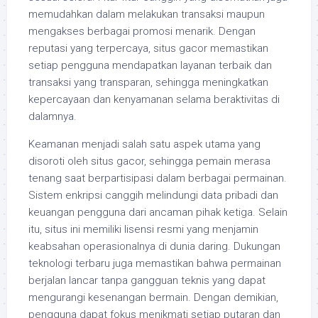
memudahkan dalam melakukan transaksi maupun
mengakses berbagai promosi menarik. Dengan
reputasi yang terpercaya, situs gacor memastikan
setiap pengguna mendapatkan layanan terbaik dan
transaksi yang transparan, sehingga meningkatkan
kepercayaan dan kenyamanan selama beraktivitas di
dalamnya.
Keamanan menjadi salah satu aspek utama yang
disoroti oleh situs gacor, sehingga pemain merasa
tenang saat berpartisipasi dalam berbagai permainan.
Sistem enkripsi canggih melindungi data pribadi dan
keuangan pengguna dari ancaman pihak ketiga. Selain
itu, situs ini memiliki lisensi resmi yang menjamin
keabsahan operasionalnya di dunia daring. Dukungan
teknologi terbaru juga memastikan bahwa permainan
berjalan lancar tanpa gangguan teknis yang dapat
mengurangi kesenangan bermain. Dengan demikian,
pengguna dapat fokus menikmati setiap putaran dan