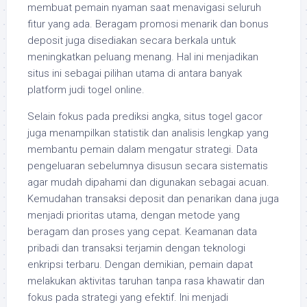
membuat pemain nyaman saat menavigasi seluruh
fitur yang ada. Beragam promosi menarik dan bonus
deposit juga disediakan secara berkala untuk
meningkatkan peluang menang. Hal ini menjadikan
situs ini sebagai pilihan utama di antara banyak
platform judi togel online.
Selain fokus pada prediksi angka, situs togel gacor
juga menampilkan statistik dan analisis lengkap yang
membantu pemain dalam mengatur strategi. Data
pengeluaran sebelumnya disusun secara sistematis
agar mudah dipahami dan digunakan sebagai acuan.
Kemudahan transaksi deposit dan penarikan dana juga
menjadi prioritas utama, dengan metode yang
beragam dan proses yang cepat. Keamanan data
pribadi dan transaksi terjamin dengan teknologi
enkripsi terbaru. Dengan demikian, pemain dapat
melakukan aktivitas taruhan tanpa rasa khawatir dan
fokus pada strategi yang efektif. Ini menjadi