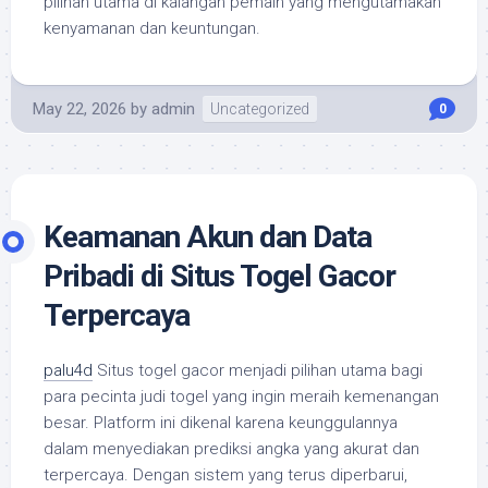
pilihan utama di kalangan pemain yang mengutamakan
kenyamanan dan keuntungan.
May 22, 2026
by
admin
Uncategorized
0
Keamanan Akun dan Data
Pribadi di Situs Togel Gacor
Terpercaya
palu4d
Situs togel gacor menjadi pilihan utama bagi
para pecinta judi togel yang ingin meraih kemenangan
besar. Platform ini dikenal karena keunggulannya
dalam menyediakan prediksi angka yang akurat dan
terpercaya. Dengan sistem yang terus diperbarui,