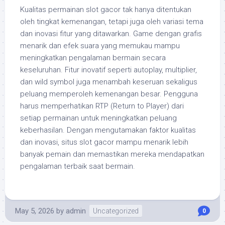
Kualitas permainan slot gacor tak hanya ditentukan
oleh tingkat kemenangan, tetapi juga oleh variasi tema
dan inovasi fitur yang ditawarkan. Game dengan grafis
menarik dan efek suara yang memukau mampu
meningkatkan pengalaman bermain secara
keseluruhan. Fitur inovatif seperti autoplay, multiplier,
dan wild symbol juga menambah keseruan sekaligus
peluang memperoleh kemenangan besar. Pengguna
harus memperhatikan RTP (Return to Player) dari
setiap permainan untuk meningkatkan peluang
keberhasilan. Dengan mengutamakan faktor kualitas
dan inovasi, situs slot gacor mampu menarik lebih
banyak pemain dan memastikan mereka mendapatkan
pengalaman terbaik saat bermain.
May 5, 2026
by
admin
Uncategorized
0