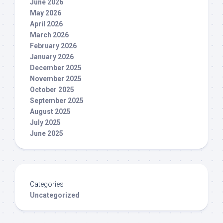
June 2026
May 2026
April 2026
March 2026
February 2026
January 2026
December 2025
November 2025
October 2025
September 2025
August 2025
July 2025
June 2025
Categories
Uncategorized