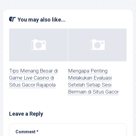
You may also like...
Tips Menang Besar di
Mengapa Penting
Game Live Casino di
Melakukan Evaluasi
Situs Gacor Rajapola
Setelah Setiap Sesi
Bermain di Situs Gacor
Leave a Reply
Comment
*