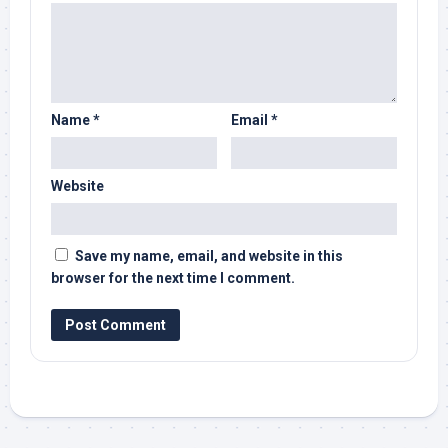
Name
*
Email
*
Website
Save my name, email, and website in this
browser for the next time I comment.