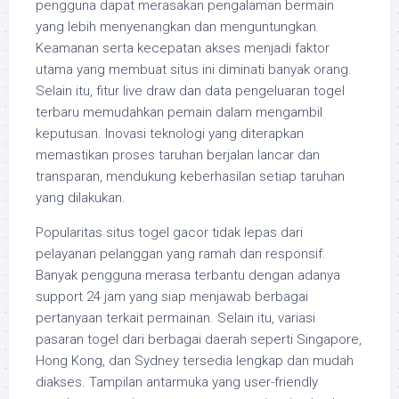
pengguna dapat merasakan pengalaman bermain
yang lebih menyenangkan dan menguntungkan.
Keamanan serta kecepatan akses menjadi faktor
utama yang membuat situs ini diminati banyak orang.
Selain itu, fitur live draw dan data pengeluaran togel
terbaru memudahkan pemain dalam mengambil
keputusan. Inovasi teknologi yang diterapkan
memastikan proses taruhan berjalan lancar dan
transparan, mendukung keberhasilan setiap taruhan
yang dilakukan.
Popularitas situs togel gacor tidak lepas dari
pelayanan pelanggan yang ramah dan responsif.
Banyak pengguna merasa terbantu dengan adanya
support 24 jam yang siap menjawab berbagai
pertanyaan terkait permainan. Selain itu, variasi
pasaran togel dari berbagai daerah seperti Singapore,
Hong Kong, dan Sydney tersedia lengkap dan mudah
diakses. Tampilan antarmuka yang user-friendly