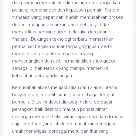
dan promosi menarik disediakan untuk meningkatkan
peluang kemenangan dan kepuasan pemain. Sistem
transaksi yang cepat dan mudah memudahkan proses
deposit maupun penarikan dana, sehingga tidak
menyulitkan pemain dalam melakukan kegiatan
finansial. Dukungan teknologi terbaru memastikan
permainan berjalan lancar tanpa gangguan, serta
memberikan pengalaman bermain yang
menyenangkan dan adil. Ini menjadikan situs gacor
sebagai pilihan terbaik yang mampu memenuhi
kebutuhan berbagai kalangan.
Kemudahan akses menjadi salah satu alasan utama
banyak orang memilih situs gacor sebagai tempat
bermain. Situs ini dapat diakses melalui berbagai
perangkat, baik desktop maupun ponsel pintar,
sehingga memberi fleksibilitas kapan saja dan di mana
saja. Interface yang intuitif memudahkan pengguna
untuk menavigasi berbagai menu dan fitur yang