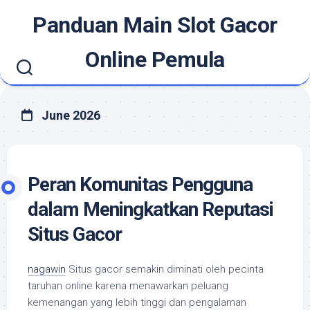
Skip
Panduan Main Slot Gacor
to
content
Online Pemula
June 2026
Peran Komunitas Pengguna
dalam Meningkatkan Reputasi
Situs Gacor
nagawin
Situs gacor semakin diminati oleh pecinta
taruhan online karena menawarkan peluang
kemenangan yang lebih tinggi dan pengalaman