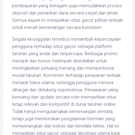
pembayaran yang beragam juga memudahkan proses
deposit dan penarikan dana secara cepat dan aman.
Semua aspek ini menjadikan situs gacor pilihan terbaik
untuk meraih kemenangan secara konsisten.
Segala keunggulan tersebut menambah kepercayaan
pengguna terhadap situs gacor sebagai platform
taruhan yang andal dan terpercaya. Berbagai promo
menarik dan bonus melimpah disediakan untuk
meningkatkan peluang menang dan memperbesar
modal taruhan. Komitmen terhadap pelayanan terbaik
menjadi fokus utama, sehingga pengguna merasa
dihargai dan didukung sepenuhnya. Penawaran yang
bersaing dan update secara rutin memastikan situs
tetap relevan dan kompetitif di dunia taruhan online.
Tidak hanya mengutamakan kemenangan semata,
tetapi juga memberikan pengalaman bermain yang
menyenangkan dan bebas dari kendala teknis. Hal ini
menjadikan situs gacor sebagai destinasi utama bagi