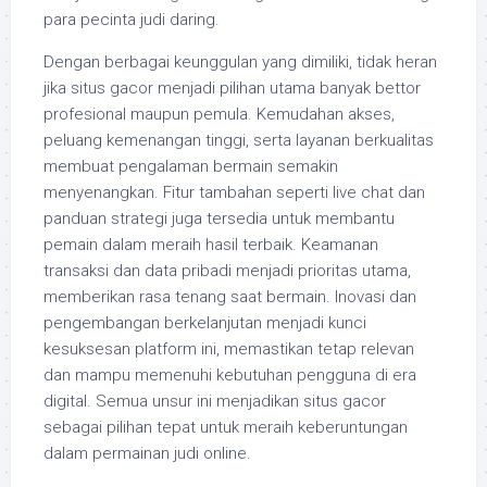
para pecinta judi daring.
Dengan berbagai keunggulan yang dimiliki, tidak heran
jika situs gacor menjadi pilihan utama banyak bettor
profesional maupun pemula. Kemudahan akses,
peluang kemenangan tinggi, serta layanan berkualitas
membuat pengalaman bermain semakin
menyenangkan. Fitur tambahan seperti live chat dan
panduan strategi juga tersedia untuk membantu
pemain dalam meraih hasil terbaik. Keamanan
transaksi dan data pribadi menjadi prioritas utama,
memberikan rasa tenang saat bermain. Inovasi dan
pengembangan berkelanjutan menjadi kunci
kesuksesan platform ini, memastikan tetap relevan
dan mampu memenuhi kebutuhan pengguna di era
digital. Semua unsur ini menjadikan situs gacor
sebagai pilihan tepat untuk meraih keberuntungan
dalam permainan judi online.