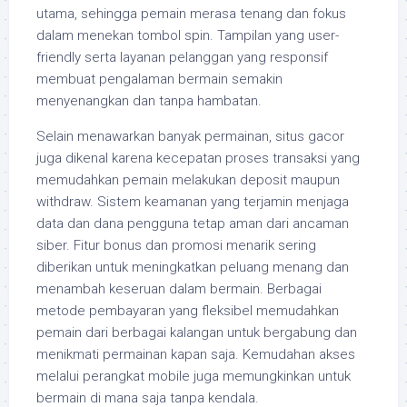
utama, sehingga pemain merasa tenang dan fokus
dalam menekan tombol spin. Tampilan yang user-
friendly serta layanan pelanggan yang responsif
membuat pengalaman bermain semakin
menyenangkan dan tanpa hambatan.
Selain menawarkan banyak permainan, situs gacor
juga dikenal karena kecepatan proses transaksi yang
memudahkan pemain melakukan deposit maupun
withdraw. Sistem keamanan yang terjamin menjaga
data dan dana pengguna tetap aman dari ancaman
siber. Fitur bonus dan promosi menarik sering
diberikan untuk meningkatkan peluang menang dan
menambah keseruan dalam bermain. Berbagai
metode pembayaran yang fleksibel memudahkan
pemain dari berbagai kalangan untuk bergabung dan
menikmati permainan kapan saja. Kemudahan akses
melalui perangkat mobile juga memungkinkan untuk
bermain di mana saja tanpa kendala.