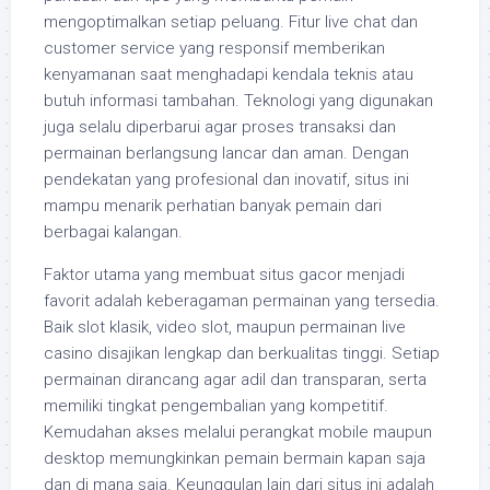
mengoptimalkan setiap peluang. Fitur live chat dan
customer service yang responsif memberikan
kenyamanan saat menghadapi kendala teknis atau
butuh informasi tambahan. Teknologi yang digunakan
juga selalu diperbarui agar proses transaksi dan
permainan berlangsung lancar dan aman. Dengan
pendekatan yang profesional dan inovatif, situs ini
mampu menarik perhatian banyak pemain dari
berbagai kalangan.
Faktor utama yang membuat situs gacor menjadi
favorit adalah keberagaman permainan yang tersedia.
Baik slot klasik, video slot, maupun permainan live
casino disajikan lengkap dan berkualitas tinggi. Setiap
permainan dirancang agar adil dan transparan, serta
memiliki tingkat pengembalian yang kompetitif.
Kemudahan akses melalui perangkat mobile maupun
desktop memungkinkan pemain bermain kapan saja
dan di mana saja. Keunggulan lain dari situs ini adalah