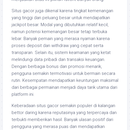
Situs gacor juga dikenal karena tingkat kemenangan
yang tinggi dan peluang besar untuk mendapatkan
jackpot besar. Modal yang dibutuhkan relatif kecil,
namun potensi kemenangan besar tetap terbuka
lebar. Banyak pemain yang merasa nyaman karena
proses deposit dan withdraw yang cepat serta
transparan. Selain itu, sistem keamanan yang ketat
melindungi data pribadi dan transaksi keuangan.
Dengan berbagai bonus dan promosi menarik,
pengguna semakin termotivasi untuk bermain secara
rutin. Kesempatan mendapatkan keuntungan maksimal
dari berbagai permainan menjadi daya tarik utama dari
platform ini.
Keberadaan situs gacor semakin populer di kalangan
bettor daring karena reputasinya yang terpercaya dan
terbukti memberikan hasil. Banyak ulasan positif dari
pengguna yang merasa puas dan mendapatkan