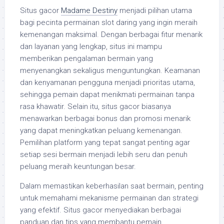
Situs gacor
Madame Destiny
menjadi pilihan utama
bagi pecinta permainan slot daring yang ingin meraih
kemenangan maksimal. Dengan berbagai fitur menarik
dan layanan yang lengkap, situs ini mampu
memberikan pengalaman bermain yang
menyenangkan sekaligus menguntungkan. Keamanan
dan kenyamanan pengguna menjadi prioritas utama,
sehingga pemain dapat menikmati permainan tanpa
rasa khawatir. Selain itu, situs gacor biasanya
menawarkan berbagai bonus dan promosi menarik
yang dapat meningkatkan peluang kemenangan.
Pemilihan platform yang tepat sangat penting agar
setiap sesi bermain menjadi lebih seru dan penuh
peluang meraih keuntungan besar.
Dalam memastikan keberhasilan saat bermain, penting
untuk memahami mekanisme permainan dan strategi
yang efektif. Situs gacor menyediakan berbagai
panduan dan tips yang membantu pemain