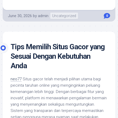
June 30, 2026
by
admin
Uncategorized
0
Tips Memilih Situs Gacor yang
Sesuai Dengan Kebutuhan
Anda
neo77
Situs gacor telah menjadi pilihan utama bagi
pecinta taruhan online yang menginginkan peluang
kemenangan lebih tinggi. Dengan berbagai fitur yang
inovatif, platform ini menawarkan pengalaman bermain
yang menyenangkan sekaligus menguntungkan.
Sistem yang transparan dan terpercaya memastikan
setiap pengguna merasa nyaman saat melakukan