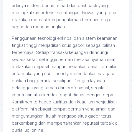
adanya sistem bonus reload dan cashback yang
meningkatkan potensi keuntungan. Inovasi yang terus
dilakukan memastikan pengalaman bermain tetap
segar dan menguntungkan.
Penggunaan teknologi enkripsi dan sistem keamanan
tingkat tinggi menjadikan situs gacor sebagai pilihan
terpercaya. Setiap transaksi keuangan dilindungi
secara ketat, sehingga pemain merasa nyaman saat
melakukan deposit maupun penarikan dana. Tampilan
antarmuka yang user-friendly memudahkan navigasi,
bahkan bagi pemula sekalipun. Dengan layanan
pelanggan yang ramah dan profesional, segala
kebutuhan atau kendala dapat diatasi dengan cepat.
Komitmen terhadap kualitas dan keadilan menjadikan
platform ini sebagai tempat bermain yang aman dan
menguntungkan. Itulah mengapa situs gacor terus
berkembang dan mempertahankan reputasi terbaik di
dunia judi online.