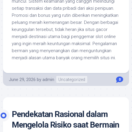
muncul. Sistem keamanan yang canggih melindungi
setiap transaksi dan data pribadi dari aksi penipuan.
Promosi dan bonus yang rutin diberikan meningkatkan
peluang meraih kemenangan besar. Dengan berbagai
keunggulan tersebut, tidak heran jika situs gacor
menjadi destinasi utama bagi penggemar slot online
yang ingin meraih keuntungan maksimal. Pengalaman
bermain yang menyenangkan dan menguntungkan
menjadi alasan utama banyak orang memilih situs ini.
June 29, 2026
by
admin
Uncategorized
0
Pendekatan Rasional dalam
Mengelola Risiko saat Bermain