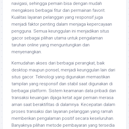
navigasi, sehingga pemain bisa dengan mudah
mengakses berbagai fitur dan permainan favorit.
Kualitas layanan pelanggan yang responsif juga
menjadi faktor penting dalam menjaga kepercayaan
pengguna. Semua keunggulan ini menjadikan situs
gacor sebagai pilihan utama untuk pengalaman
taruhan online yang menguntungkan dan
menyenangkan.
Kemudahan akses dari berbagai perangkat, baik
desktop maupun ponsel, menjadi keunggulan lain dari
situs gacor. Teknologi yang digunakan memastikan
tampilan yang responsif dan stabil saat digunakan di
berbagai platform. Sistem keamanan data pribadi dan
transaksi keuangan dijaga ketat agar pemain merasa
aman saat beraktifitas di dalamnya. Kecepatan dalam
proses transaksi dan layanan pelanggan yang ramah
memberikan pengalaman positif secara keseluruhan.
Banyaknya pilihan metode pembayaran yang tersedia