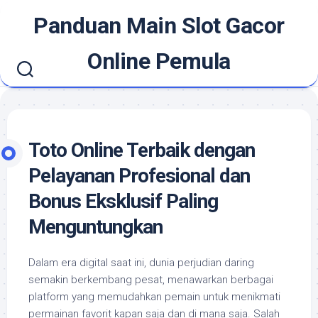
Skip
Panduan Main Slot Gacor
to
content
Online Pemula
Toto Online Terbaik dengan
Pelayanan Profesional dan
Bonus Eksklusif Paling
Menguntungkan
Dalam era digital saat ini, dunia perjudian daring
semakin berkembang pesat, menawarkan berbagai
platform yang memudahkan pemain untuk menikmati
permainan favorit kapan saja dan di mana saja. Salah