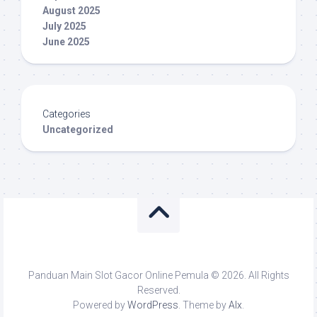
August 2025
July 2025
June 2025
Categories
Uncategorized
Panduan Main Slot Gacor Online Pemula © 2026. All Rights
Reserved.
Powered by
WordPress
. Theme by
Alx
.