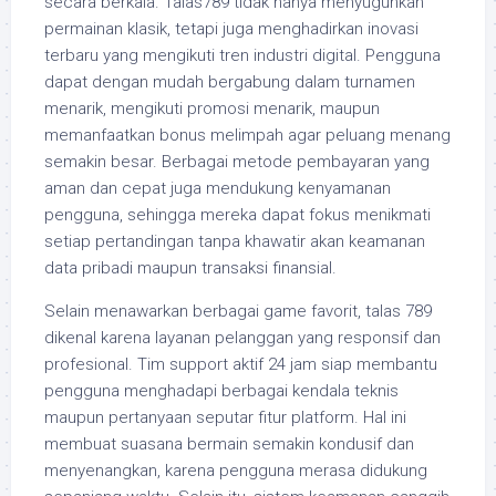
secara berkala. Talas789 tidak hanya menyuguhkan
permainan klasik, tetapi juga menghadirkan inovasi
terbaru yang mengikuti tren industri digital. Pengguna
dapat dengan mudah bergabung dalam turnamen
menarik, mengikuti promosi menarik, maupun
memanfaatkan bonus melimpah agar peluang menang
semakin besar. Berbagai metode pembayaran yang
aman dan cepat juga mendukung kenyamanan
pengguna, sehingga mereka dapat fokus menikmati
setiap pertandingan tanpa khawatir akan keamanan
data pribadi maupun transaksi finansial.
Selain menawarkan berbagai game favorit, talas 789
dikenal karena layanan pelanggan yang responsif dan
profesional. Tim support aktif 24 jam siap membantu
pengguna menghadapi berbagai kendala teknis
maupun pertanyaan seputar fitur platform. Hal ini
membuat suasana bermain semakin kondusif dan
menyenangkan, karena pengguna merasa didukung