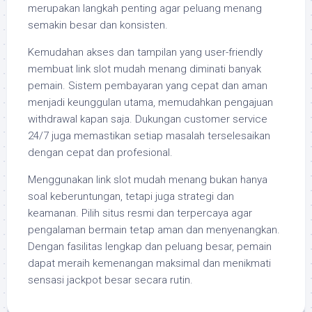
merupakan langkah penting agar peluang menang
semakin besar dan konsisten.
Kemudahan akses dan tampilan yang user-friendly
membuat link slot mudah menang diminati banyak
pemain. Sistem pembayaran yang cepat dan aman
menjadi keunggulan utama, memudahkan pengajuan
withdrawal kapan saja. Dukungan customer service
24/7 juga memastikan setiap masalah terselesaikan
dengan cepat dan profesional.
Menggunakan link slot mudah menang bukan hanya
soal keberuntungan, tetapi juga strategi dan
keamanan. Pilih situs resmi dan terpercaya agar
pengalaman bermain tetap aman dan menyenangkan.
Dengan fasilitas lengkap dan peluang besar, pemain
dapat meraih kemenangan maksimal dan menikmati
sensasi jackpot besar secara rutin.