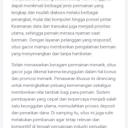
dapat menikmati berbagai jenis permainan yang
lengkap dan mudah diakses melalui berbagai
perangkat, mulai dari komputer hingga ponsel pintar.
Keamanan data dan transaksi juga menjadi prioritas
utama, sehingga pemain merasa nyaman saat
bermain. Dengan layanan pelanggan yang responsif,
situs gacor mampu memberikan pengalaman bermain
yang menyenangkan dan tanpa hambatan.
Selain menawarkan beragam permainan menarik, situs
gacor juga dikenal karena keunggulan dalam hal bonus
dan promosi menarik. Penawaran khusus ini dirancang
untuk meningkatkan peluang kemenangan sekaligus
memberikan nilai tambah bagi para pemain. Sistem
pembayaran yang cepat dan terpercaya menjadi salah
satu keunggulan utama, memudahkan proses deposit
dan penarikan dana. Di samping itu, situs ini juga rutin
melakukan pembaruan agar tetap relevan dan
kompetitif di tengah persaingan industri perjudian