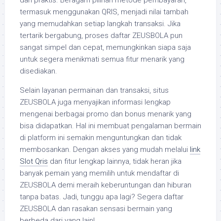
dan praktis. Beragam pilihan metode pembayaran,
termasuk menggunakan QRIS, menjadi nilai tambah
yang memudahkan setiap langkah transaksi. Jika
tertarik bergabung, proses daftar ZEUSBOLA pun
sangat simpel dan cepat, memungkinkan siapa saja
untuk segera menikmati semua fitur menarik yang
disediakan.
Selain layanan permainan dan transaksi, situs
ZEUSBOLA juga menyajikan informasi lengkap
mengenai berbagai promo dan bonus menarik yang
bisa didapatkan. Hal ini membuat pengalaman bermain
di platform ini semakin menguntungkan dan tidak
membosankan. Dengan akses yang mudah melalui
link
Slot Qris
dan fitur lengkap lainnya, tidak heran jika
banyak pemain yang memilih untuk mendaftar di
ZEUSBOLA demi meraih keberuntungan dan hiburan
tanpa batas. Jadi, tunggu apa lagi? Segera daftar
ZEUSBOLA dan rasakan sensasi bermain yang
berbeda dari yang lain!