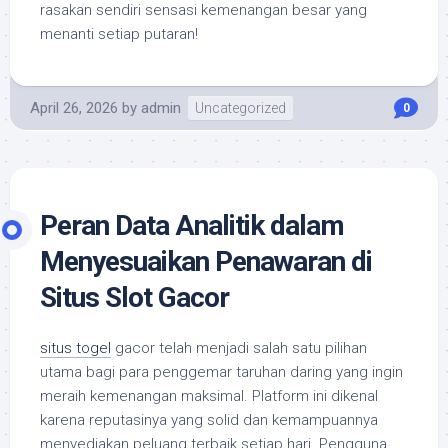
rasakan sendiri sensasi kemenangan besar yang
menanti setiap putaran!
April 26, 2026
by
admin
Uncategorized
0
Peran Data Analitik dalam
Menyesuaikan Penawaran di
Situs Slot Gacor
situs togel
gacor telah menjadi salah satu pilihan
utama bagi para penggemar taruhan daring yang ingin
meraih kemenangan maksimal. Platform ini dikenal
karena reputasinya yang solid dan kemampuannya
menyediakan peluang terbaik setiap hari. Pengguna