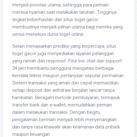
menjadi prioritas utama, sehingga para pemain
merasa nyaman saat melakukan taruhan. Tingginya
tingkat keberhasilan dari situs togel gacor
membuatnya menjadi pilihan utama bagi mereka yang
serius menekuni dunia togel online.
Selain menawarkan prediksi yang terpercaya, situs
togel gacor juga menyediakan layanan pelanggan
yang ramah dan responsif. Fitur live chat dan support
24 jam membantu pengguna mengatasi berbagai
kendala teknis maupun pertanyaan seputar permainan.
Sistem transaksi yang aman dan cepat memastikan
setiap deposit dan withdraw berjalan lancar tanpa
hambatan. Beragam metode pembayaran, termasuk
transfer bank dan e-wallet, memudahkan pemain
dalam melakukan transaksi. Dengan begitu,
pengalaman bermain menjadi lebih menyenangkan
dan tanpa rasa khawatir akan keamanan data pribadi
maupun keuangan.