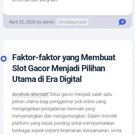
April 22, 2026
by
admin
Uncategorized
0
Faktor-faktor yang Membuat
Slot Gacor Menjadi Pilihan
Utama di Era Digital
dorahoki alternatif
Situs gacor menjadi salah satu
pilihan utama bagi penggemar judi online yang
menginginkan pengalaman bermain yang
menyenangkan dan menguntungkan. Dalam memilih
platform yang tepat, penting untuk memperhatikan
berbagai aspek seperti keamanan, kenyamanan, serta