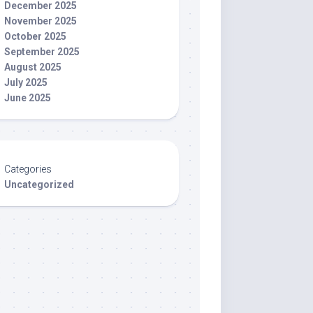
December 2025
November 2025
October 2025
September 2025
August 2025
July 2025
June 2025
Categories
Uncategorized