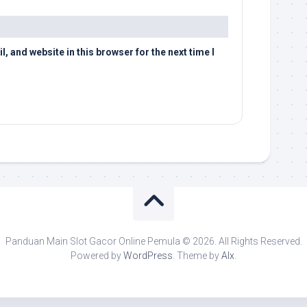
 and website in this browser for the next time I
Panduan Main Slot Gacor Online Pemula © 2026. All Rights Reserved.
Powered by
WordPress
. Theme by
Alx
.