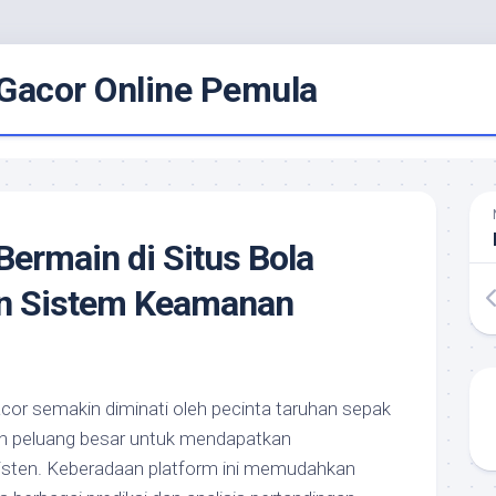
Gacor Online Pemula
ermain di Situs Bola
n Sistem Keamanan
cor semakin diminati oleh pecinta taruhan sepak
n peluang besar untuk mendapatkan
sten. Keberadaan platform ini memudahkan