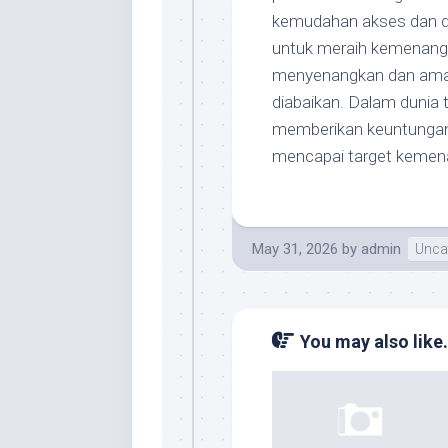
kemudahan akses dan da
untuk meraih kemenang
menyenangkan dan aman 
diabaikan. Dalam dunia 
memberikan keuntungan 
mencapai target kemena
May 31, 2026
by
admin
Unca
You may also like.