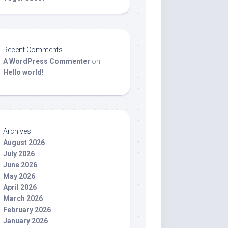
Recent Comments
A WordPress Commenter
on
Hello world!
Archives
August 2026
July 2026
June 2026
May 2026
April 2026
March 2026
February 2026
January 2026