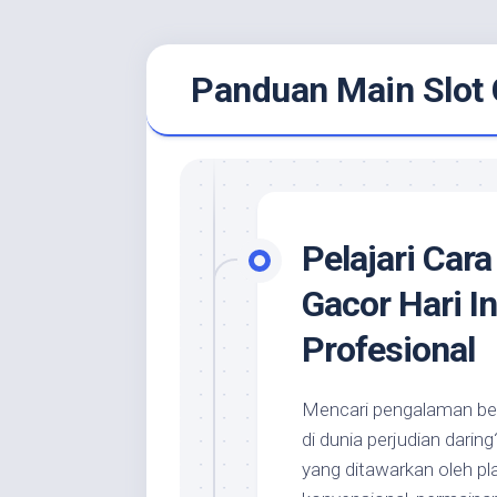
Skip
Panduan Main Slot 
to
content
Pelajari Car
Gacor Hari In
Profesional
Mencari pengalaman be
di dunia perjudian dari
yang ditawarkan oleh pl