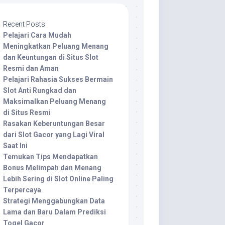
Recent Posts
Pelajari Cara Mudah
Meningkatkan Peluang Menang
dan Keuntungan di Situs Slot
Resmi dan Aman
Pelajari Rahasia Sukses Bermain
Slot Anti Rungkad dan
Maksimalkan Peluang Menang
di Situs Resmi
Rasakan Keberuntungan Besar
dari Slot Gacor yang Lagi Viral
Saat Ini
Temukan Tips Mendapatkan
Bonus Melimpah dan Menang
Lebih Sering di Slot Online Paling
Terpercaya
Strategi Menggabungkan Data
Lama dan Baru Dalam Prediksi
Togel Gacor