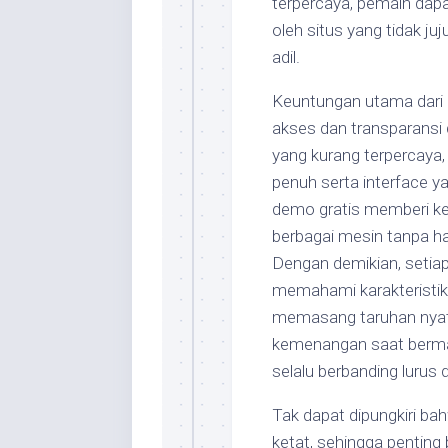
terpercaya, pemain dap
oleh situs yang tidak j
adil.
Keuntungan utama dari 
akses dan transparansi 
yang kurang terpercaya,
penuh serta interface y
demo gratis memberi 
berbagai mesin tanpa ha
Dengan demikian, setia
memahami karakteristik 
memasang taruhan nyata
kemenangan saat bermain
selalu berbanding luru
Tak dapat dipungkiri ba
ketat, sehingga penting