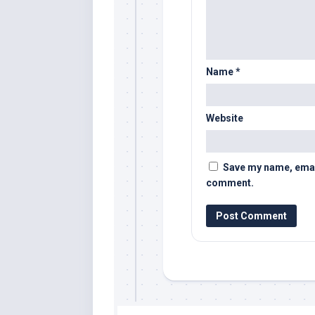
Name
*
Website
Save my name, email,
comment.