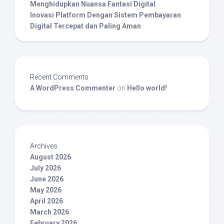
Menghidupkan Nuansa Fantasi Digital
Inovasi Platform Dengan Sistem Pembayaran
Digital Tercepat dan Paling Aman
Recent Comments
A WordPress Commenter
on
Hello world!
Archives
August 2026
July 2026
June 2026
May 2026
April 2026
March 2026
February 2026