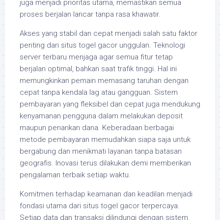
juga menjadi prioritas utama, memastikan semua
proses berjalan lancar tanpa rasa khawatir.
Akses yang stabil dan cepat menjadi salah satu faktor
penting dari situs togel gacor unggulan. Teknologi
server terbaru menjaga agar semua fitur tetap
berjalan optimal, bahkan saat trafik tinggi. Hal ini
memungkinkan pemain memasang taruhan dengan
cepat tanpa kendala lag atau gangguan. Sistem
pembayaran yang fleksibel dan cepat juga mendukung
kenyamanan pengguna dalam melakukan deposit
maupun penarikan dana. Keberadaan berbagai
metode pembayaran memudahkan siapa saja untuk
bergabung dan menikmati layanan tanpa batasan
geografis. Inovasi terus dilakukan demi memberikan
pengalaman terbaik setiap waktu.
Komitmen terhadap keamanan dan keadilan menjadi
fondasi utama dari situs togel gacor terpercaya.
Setiap data dan transaksi dilindungi dengan sistem