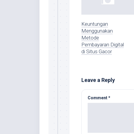
Keuntungan
Menggunakan
Metode
Pembayaran Digital
di Situs Gacor
Leave a Reply
Comment
*