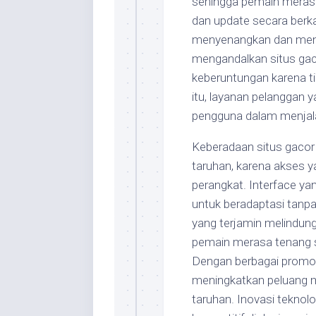
sehingga pemain merasa
dan update secara berk
menyenangkan dan men
mengandalkan situs gac
keberuntungan karena t
itu, layanan pelanggan
pengguna dalam menjalan
Keberadaan situs gaco
taruhan, karena akses 
perangkat. Interface y
untuk beradaptasi tanp
yang terjamin melindung
pemain merasa tenang 
Dengan berbagai promo
meningkatkan peluang m
taruhan. Inovasi teknol