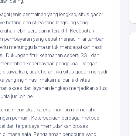
dian daring.
gai jenis permainan yang lengkap, situs gacor
live betting dan streaming langsung yang
uhan lebih seru dan interaktif. Kecepatan
em pembayaran yang cepat menjadi nilai tambah
perlu menunggu lama untuk mendapatkan hasil
si. Dukungan fitur keamanan seperti SSL dan
ah menambah kepercayaan pengguna. Dengan
ditawarkan, tidak heran jika situs gacor menjadi
a yang ingin hasil maksimal dari aktivitas
han akses dan layanan lengkap menjadikan situs
unia judi online.
r terus meningkat karena mampu memenuhi
angan pemain. Ketersediaan berbagai metode
ibel dan terpercaya memudahkan proses
an di mana saja. Pengalaman pengguna yang