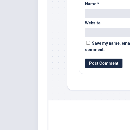
Name
*
Website
Save my name, email,
comment.