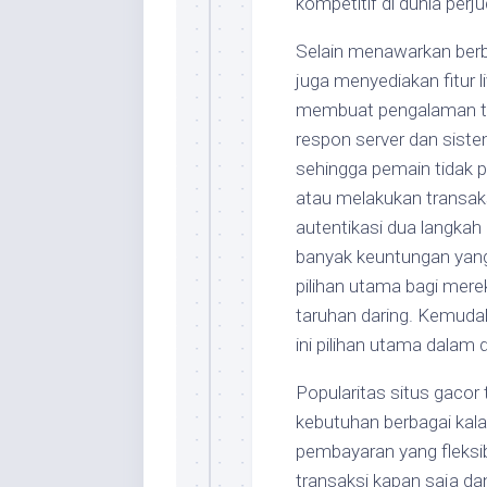
kompetitif di dunia perju
Selain menawarkan berba
juga menyediakan fitur 
membuat pengalaman tar
respon server dan sist
sehingga pemain tidak 
atau melakukan transak
autentikasi dua langk
banyak keuntungan yang 
pilihan utama bagi merek
taruhan daring. Kemuda
ini pilihan utama dalam d
Popularitas situs gaco
kebutuhan berbagai kal
pembayaran yang fleks
transaksi kapan saja d