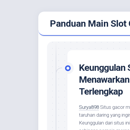
Skip
Panduan Main Slot 
to
content
Keunggulan S
Menawarkan 
Terlengkap
Surya898
Situs gacor me
taruhan daring yang in
Keunggulan dari situs in