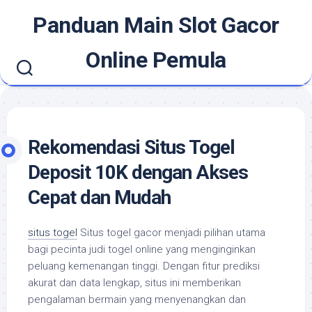
Skip
Panduan Main Slot Gacor
to
content
Online Pemula
Rekomendasi Situs Togel
Deposit 10K dengan Akses
Cepat dan Mudah
situs togel
Situs togel gacor menjadi pilihan utama
bagi pecinta judi togel online yang menginginkan
peluang kemenangan tinggi. Dengan fitur prediksi
akurat dan data lengkap, situs ini memberikan
pengalaman bermain yang menyenangkan dan