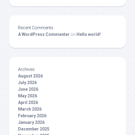
Recent Comments
A WordPress Commenter
on
Hello world!
Archives
August 2026
July 2026
June 2026
May 2026
April 2026
March 2026
February 2026
January 2026
December 2025