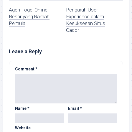
Agen Togel Online
Pengaruh User
Besar yang Ramah
Experience dalam
Pemula
Kesuksesan Situs
Gacor
Leave a Reply
Comment
*
Name
*
Email
*
Website