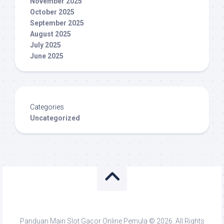
November 2025
October 2025
September 2025
August 2025
July 2025
June 2025
Categories
Uncategorized
Panduan Main Slot Gacor Online Pemula © 2026. All Rights