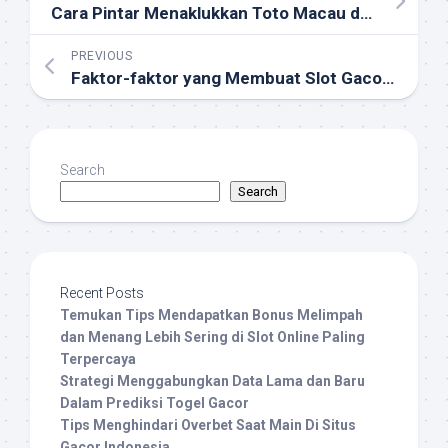
Cara Pintar Menaklukkan Toto Macau dan Togel Online Agar Hasil Lebih Konsisten dan Menguntungkan
PREVIOUS
Faktor-faktor yang Membuat Slot Gacor Menjadi Pilihan Utama di Era Digital
Search
Search
Recent Posts
Temukan Tips Mendapatkan Bonus Melimpah
dan Menang Lebih Sering di Slot Online Paling
Terpercaya
Strategi Menggabungkan Data Lama dan Baru
Dalam Prediksi Togel Gacor
Tips Menghindari Overbet Saat Main Di Situs
Gacor Indonesia