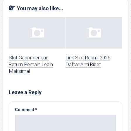
You may also like...
Slot Gacor dengan
Link Slot Resmi 2026
Return Pemain Lebih
Daftar Anti Ribet
Maksimal
Leave a Reply
Comment
*