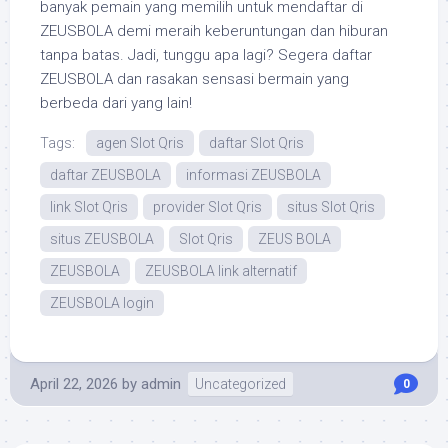
banyak pemain yang memilih untuk mendaftar di
ZEUSBOLA demi meraih keberuntungan dan hiburan
tanpa batas. Jadi, tunggu apa lagi? Segera daftar
ZEUSBOLA dan rasakan sensasi bermain yang
berbeda dari yang lain!
Tags:
agen Slot Qris
daftar Slot Qris
daftar ZEUSBOLA
informasi ZEUSBOLA
link Slot Qris
provider Slot Qris
situs Slot Qris
situs ZEUSBOLA
Slot Qris
ZEUS BOLA
ZEUSBOLA
ZEUSBOLA link alternatif
ZEUSBOLA login
April 22, 2026
by
admin
Uncategorized
0