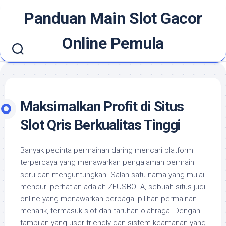
Skip
Panduan Main Slot Gacor
to
content
Online Pemula
Maksimalkan Profit di Situs
Slot Qris Berkualitas Tinggi
Banyak pecinta permainan daring mencari platform
terpercaya yang menawarkan pengalaman bermain
seru dan menguntungkan. Salah satu nama yang mulai
mencuri perhatian adalah ZEUSBOLA, sebuah situs judi
online yang menawarkan berbagai pilihan permainan
menarik, termasuk slot dan taruhan olahraga. Dengan
tampilan yang user-friendly dan sistem keamanan yang