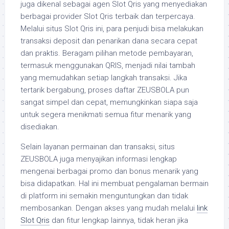
juga dikenal sebagai agen Slot Qris yang menyediakan
berbagai provider Slot Qris terbaik dan terpercaya.
Melalui situs Slot Qris ini, para penjudi bisa melakukan
transaksi deposit dan penarikan dana secara cepat
dan praktis. Beragam pilihan metode pembayaran,
termasuk menggunakan QRIS, menjadi nilai tambah
yang memudahkan setiap langkah transaksi. Jika
tertarik bergabung, proses daftar ZEUSBOLA pun
sangat simpel dan cepat, memungkinkan siapa saja
untuk segera menikmati semua fitur menarik yang
disediakan.
Selain layanan permainan dan transaksi, situs
ZEUSBOLA juga menyajikan informasi lengkap
mengenai berbagai promo dan bonus menarik yang
bisa didapatkan. Hal ini membuat pengalaman bermain
di platform ini semakin menguntungkan dan tidak
membosankan. Dengan akses yang mudah melalui
link
Slot Qris
dan fitur lengkap lainnya, tidak heran jika