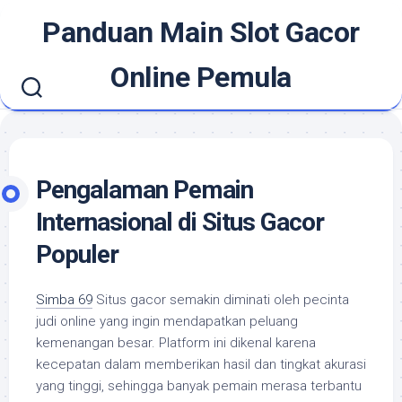
Skip
Panduan Main Slot Gacor
to
content
Online Pemula
Pengalaman Pemain
Internasional di Situs Gacor
Populer
Simba 69
Situs gacor semakin diminati oleh pecinta
judi online yang ingin mendapatkan peluang
kemenangan besar. Platform ini dikenal karena
kecepatan dalam memberikan hasil dan tingkat akurasi
yang tinggi, sehingga banyak pemain merasa terbantu