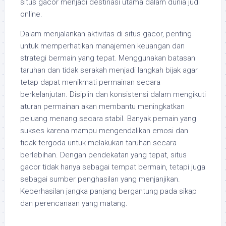
situs gacor menjadi destinasi utama dalam dunia judi
online.
Dalam menjalankan aktivitas di situs gacor, penting
untuk memperhatikan manajemen keuangan dan
strategi bermain yang tepat. Menggunakan batasan
taruhan dan tidak serakah menjadi langkah bijak agar
tetap dapat menikmati permainan secara
berkelanjutan. Disiplin dan konsistensi dalam mengikuti
aturan permainan akan membantu meningkatkan
peluang menang secara stabil. Banyak pemain yang
sukses karena mampu mengendalikan emosi dan
tidak tergoda untuk melakukan taruhan secara
berlebihan. Dengan pendekatan yang tepat, situs
gacor tidak hanya sebagai tempat bermain, tetapi juga
sebagai sumber penghasilan yang menjanjikan.
Keberhasilan jangka panjang bergantung pada sikap
dan perencanaan yang matang.