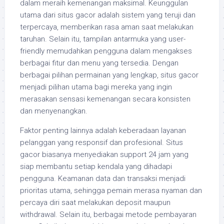
dalam meraih kemenangan maksimal. Keunggulan
utama dari situs gacor adalah sistem yang teruji dan
terpercaya, memberikan rasa aman saat melakukan
taruhan. Selain itu, tampilan antarmuka yang user-
friendly memudahkan pengguna dalam mengakses
berbagai fitur dan menu yang tersedia. Dengan
berbagai pilihan permainan yang lengkap, situs gacor
menjadi pilihan utama bagi mereka yang ingin
merasakan sensasi kemenangan secara konsisten
dan menyenangkan.
Faktor penting lainnya adalah keberadaan layanan
pelanggan yang responsif dan profesional. Situs
gacor biasanya menyediakan support 24 jam yang
siap membantu setiap kendala yang dihadapi
pengguna. Keamanan data dan transaksi menjadi
prioritas utama, sehingga pemain merasa nyaman dan
percaya diri saat melakukan deposit maupun
withdrawal. Selain itu, berbagai metode pembayaran