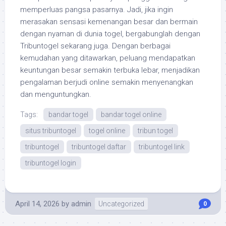
memperluas pangsa pasarnya. Jadi, jika ingin
merasakan sensasi kemenangan besar dan bermain
dengan nyaman di dunia togel, bergabunglah dengan
Tribuntogel sekarang juga. Dengan berbagai
kemudahan yang ditawarkan, peluang mendapatkan
keuntungan besar semakin terbuka lebar, menjadikan
pengalaman berjudi online semakin menyenangkan
dan menguntungkan.
Tags:
bandar togel
bandar togel online
situs tribuntogel
togel online
tribun togel
tribuntogel
tribuntogel daftar
tribuntogel link
tribuntogel login
April 14, 2026
by
admin
Uncategorized
0