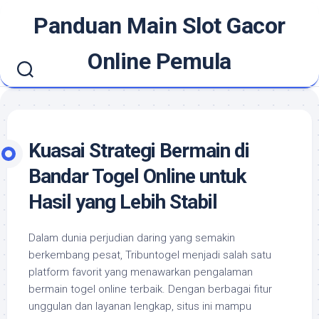
Skip
Panduan Main Slot Gacor
to
content
Online Pemula
Kuasai Strategi Bermain di
Bandar Togel Online untuk
Hasil yang Lebih Stabil
Dalam dunia perjudian daring yang semakin
berkembang pesat, Tribuntogel menjadi salah satu
platform favorit yang menawarkan pengalaman
bermain togel online terbaik. Dengan berbagai fitur
unggulan dan layanan lengkap, situs ini mampu