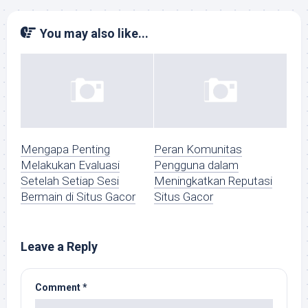
You may also like...
Mengapa Penting
Peran Komunitas
Melakukan Evaluasi
Pengguna dalam
Setelah Setiap Sesi
Meningkatkan Reputasi
Bermain di Situs Gacor
Situs Gacor
Leave a Reply
Comment
*