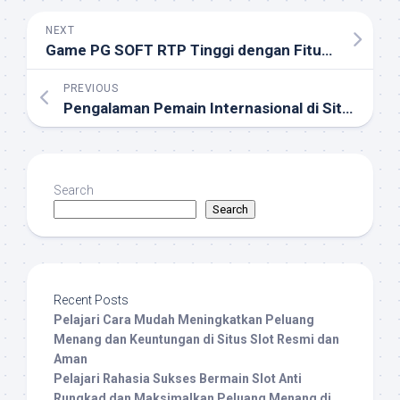
NEXT
Game PG SOFT RTP Tinggi dengan Fitur Premium
PREVIOUS
Pengalaman Pemain Internasional di Situs Gacor Populer
Search
Search
Recent Posts
Pelajari Cara Mudah Meningkatkan Peluang
Menang dan Keuntungan di Situs Slot Resmi dan
Aman
Pelajari Rahasia Sukses Bermain Slot Anti
Rungkad dan Maksimalkan Peluang Menang di