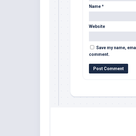
Name
*
Website
Save my name, email,
comment.