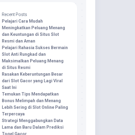
Recent Posts
Pelajari Cara Mudah
Meningkatkan Peluang Menang
dan Keuntungan di Situs Slot
Resmi dan Aman
Pelajari Rahasia Sukses Bermain
Slot Anti Rungkad dan
Maksimalkan Peluang Menang
di Situs Resmi
Rasakan Keberuntungan Besar
dari Slot Gacor yang Lagi Viral
Saat Ini
Temukan Tips Mendapatkan
Bonus Melimpah dan Menang
Lebih Sering di Slot Online Paling
Terpercaya
Strategi Menggabungkan Data
Lama dan Baru Dalam Prediksi
Togel Gacor