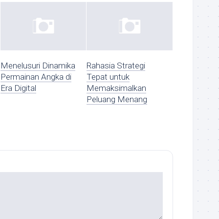
Menelusuri Dinamika
Rahasia Strategi
Permainan Angka di
Tepat untuk
Era Digital
Memaksimalkan
Peluang Menang