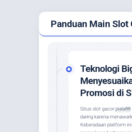
Skip
Panduan Main Slot 
to
content
Teknologi Bi
Menyesuaika
Promosi di S
Situs slot gacor
piala88
daring karena menawar
Keberadaan platform i