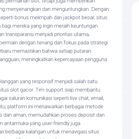
s permainan slot, tetapi juga memberikan
ang menyenangkan dan menguntungkan. Dengan
 seperti bonus melimpah dan jackpot besar, situs
ma bagi mereka yang ingin meraih keuntungan
 transparansi menjadi prioritas utama,
bermain dengan tenang dan fokus pada strategi
erbaru memastikan bahwa setiap putaran
a gangguan, meningkatkan kepercayaan pengguna
elanggan yang responsif menjadi salah satu
situs slot gacor. Tim support siap membantu
gai saluran komunikasi seperti live chat, email,
itu, platform ini menawarkan berbagai metode
is dan aman, memudahkan proses deposit dan
n antarmuka yang user-friendly juga
 berbagai kalangan untuk menavigasi situs