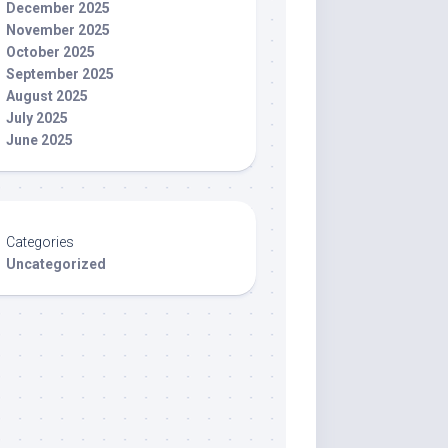
December 2025
November 2025
October 2025
September 2025
August 2025
July 2025
June 2025
Categories
Uncategorized