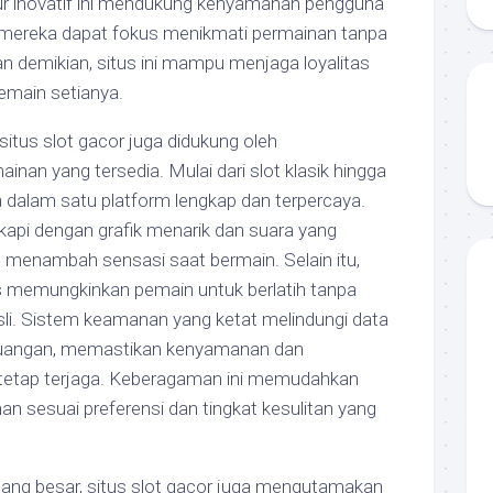
tur inovatif ini mendukung kenyamanan pengguna
 mereka dapat fokus menikmati permainan tanpa
 demikian, situs ini mampu menjaga loyalitas
emain setianya.
itus slot gacor juga didukung oleh
nan yang tersedia. Mulai dari slot klasik hingga
 dalam satu platform lengkap dan terpercaya.
kapi dengan grafik menarik dan suara yang
menambah sensasi saat bermain. Selain itu,
is memungkinkan pemain untuk berlatih tanpa
asli. Sistem keamanan yang ketat melindungi data
keuangan, memastikan kenyamanan dan
tetap terjaga. Keberagaman ini memudahkan
n sesuai preferensi dan tingkat kesulitan yang
ang besar, situs slot gacor juga mengutamakan