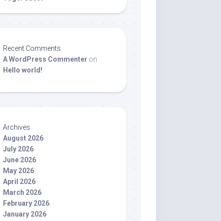
Recent Comments
A WordPress Commenter
on
Hello world!
Archives
August 2026
July 2026
June 2026
May 2026
April 2026
March 2026
February 2026
January 2026