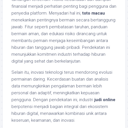
finansial menjadi perhatian penting bagi pengguna dan
penyedia platform. Menyadari hal ini,
toto macau
menekankan pentingnya bermain secara bertanggung
jawab. Fitur seperti pembatasan taruhan, panduan
bermain aman, dan edukasi risiko dirancang untuk
membantu pemain menjaga keseimbangan antara
hiburan dan tanggung jawab pribadi. Pendekatan ini
menunjukkan komitmen industri terhadap hiburan
digital yang sehat dan berkelanjutan.
Selain itu, inovasi teknologi terus mendorong evolusi
permainan daring. Kecerdasan buatan dan analisis
data memungkinkan pengalaman bermain lebih
personal dan adaptif, meningkatkan kepuasan
pengguna. Dengan pendekatan ini, industri
judi online
berpotensi menjadi bagian integral dari ekosistem
hiburan digital, menawarkan kombinasi unik antara
keseruan, keamanan, dan inovasi.