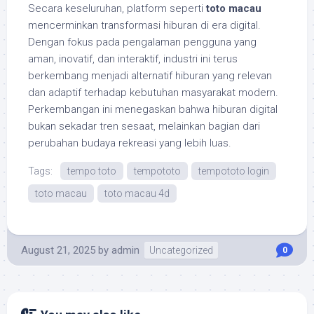
Secara keseluruhan, platform seperti
toto macau
mencerminkan transformasi hiburan di era digital.
Dengan fokus pada pengalaman pengguna yang
aman, inovatif, dan interaktif, industri ini terus
berkembang menjadi alternatif hiburan yang relevan
dan adaptif terhadap kebutuhan masyarakat modern.
Perkembangan ini menegaskan bahwa hiburan digital
bukan sekadar tren sesaat, melainkan bagian dari
perubahan budaya rekreasi yang lebih luas.
Tags:
tempo toto
tempototo
tempototo login
toto macau
toto macau 4d
August 21, 2025
by
admin
Uncategorized
0