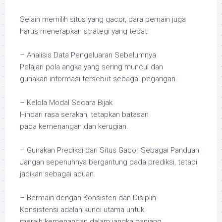
Selain memilih situs yang gacor, para pemain juga
harus menerapkan strategi yang tepat:
– Analisis Data Pengeluaran Sebelumnya
Pelajari pola angka yang sering muncul dan
gunakan informasi tersebut sebagai pegangan.
– Kelola Modal Secara Bijak
Hindari rasa serakah, tetapkan batasan
pada kemenangan dan kerugian.
– Gunakan Prediksi dari Situs Gacor Sebagai Panduan
Jangan sepenuhnya bergantung pada prediksi, tetapi
jadikan sebagai acuan.
– Bermain dengan Konsisten dan Disiplin
Konsistensi adalah kunci utama untuk
meraih kemenangan dalam jangka panjang.