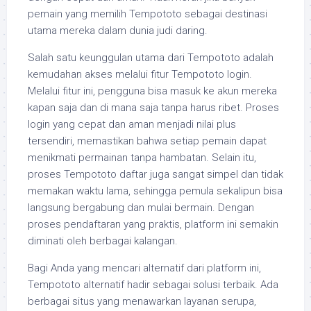
pemain yang memilih Tempototo sebagai destinasi
utama mereka dalam dunia judi daring.
Salah satu keunggulan utama dari Tempototo adalah
kemudahan akses melalui fitur Tempototo login.
Melalui fitur ini, pengguna bisa masuk ke akun mereka
kapan saja dan di mana saja tanpa harus ribet. Proses
login yang cepat dan aman menjadi nilai plus
tersendiri, memastikan bahwa setiap pemain dapat
menikmati permainan tanpa hambatan. Selain itu,
proses Tempototo daftar juga sangat simpel dan tidak
memakan waktu lama, sehingga pemula sekalipun bisa
langsung bergabung dan mulai bermain. Dengan
proses pendaftaran yang praktis, platform ini semakin
diminati oleh berbagai kalangan.
Bagi Anda yang mencari alternatif dari platform ini,
Tempototo alternatif hadir sebagai solusi terbaik. Ada
berbagai situs yang menawarkan layanan serupa,