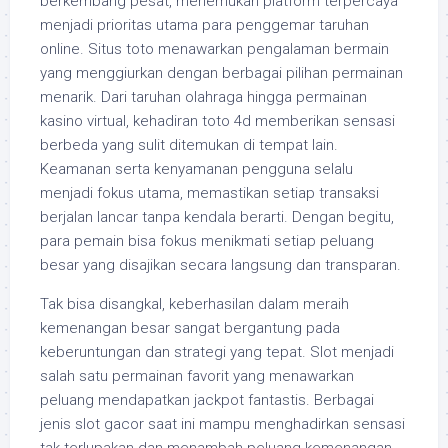
berkembang pesat, menemukan platform terpercaya
menjadi prioritas utama para penggemar taruhan
online. Situs toto menawarkan pengalaman bermain
yang menggiurkan dengan berbagai pilihan permainan
menarik. Dari taruhan olahraga hingga permainan
kasino virtual, kehadiran toto 4d memberikan sensasi
berbeda yang sulit ditemukan di tempat lain.
Keamanan serta kenyamanan pengguna selalu
menjadi fokus utama, memastikan setiap transaksi
berjalan lancar tanpa kendala berarti. Dengan begitu,
para pemain bisa fokus menikmati setiap peluang
besar yang disajikan secara langsung dan transparan.
Tak bisa disangkal, keberhasilan dalam meraih
kemenangan besar sangat bergantung pada
keberuntungan dan strategi yang tepat. Slot menjadi
salah satu permainan favorit yang menawarkan
peluang mendapatkan jackpot fantastis. Berbagai
jenis slot gacor saat ini mampu menghadirkan sensasi