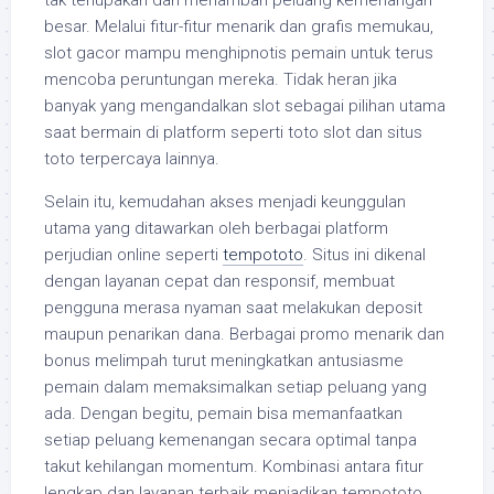
tak terlupakan dan menambah peluang kemenangan
besar. Melalui fitur-fitur menarik dan grafis memukau,
slot gacor mampu menghipnotis pemain untuk terus
mencoba peruntungan mereka. Tidak heran jika
banyak yang mengandalkan slot sebagai pilihan utama
saat bermain di platform seperti toto slot dan situs
toto terpercaya lainnya.
Selain itu, kemudahan akses menjadi keunggulan
utama yang ditawarkan oleh berbagai platform
perjudian online seperti
tempototo
. Situs ini dikenal
dengan layanan cepat dan responsif, membuat
pengguna merasa nyaman saat melakukan deposit
maupun penarikan dana. Berbagai promo menarik dan
bonus melimpah turut meningkatkan antusiasme
pemain dalam memaksimalkan setiap peluang yang
ada. Dengan begitu, pemain bisa memanfaatkan
setiap peluang kemenangan secara optimal tanpa
takut kehilangan momentum. Kombinasi antara fitur
lengkap dan layanan terbaik menjadikan tempototo