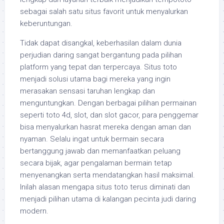
sebagai salah satu situs favorit untuk menyalurkan
keberuntungan.
Tidak dapat disangkal, keberhasilan dalam dunia
perjudian daring sangat bergantung pada pilihan
platform yang tepat dan terpercaya. Situs toto
menjadi solusi utama bagi mereka yang ingin
merasakan sensasi taruhan lengkap dan
menguntungkan. Dengan berbagai pilihan permainan
seperti toto 4d, slot, dan slot gacor, para penggemar
bisa menyalurkan hasrat mereka dengan aman dan
nyaman. Selalu ingat untuk bermain secara
bertanggung jawab dan memanfaatkan peluang
secara bijak, agar pengalaman bermain tetap
menyenangkan serta mendatangkan hasil maksimal.
Inilah alasan mengapa situs toto terus diminati dan
menjadi pilihan utama di kalangan pecinta judi daring
modern.