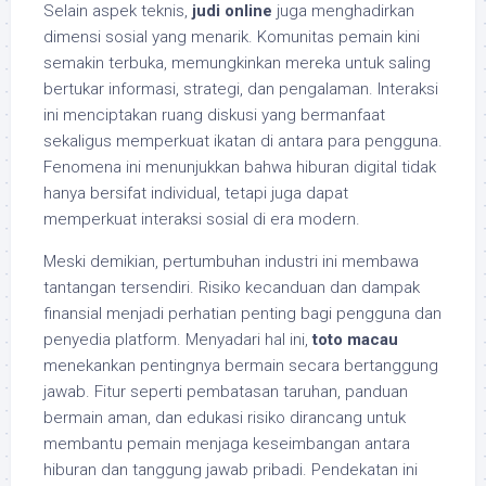
Selain aspek teknis,
judi online
juga menghadirkan
dimensi sosial yang menarik. Komunitas pemain kini
semakin terbuka, memungkinkan mereka untuk saling
bertukar informasi, strategi, dan pengalaman. Interaksi
ini menciptakan ruang diskusi yang bermanfaat
sekaligus memperkuat ikatan di antara para pengguna.
Fenomena ini menunjukkan bahwa hiburan digital tidak
hanya bersifat individual, tetapi juga dapat
memperkuat interaksi sosial di era modern.
Meski demikian, pertumbuhan industri ini membawa
tantangan tersendiri. Risiko kecanduan dan dampak
finansial menjadi perhatian penting bagi pengguna dan
penyedia platform. Menyadari hal ini,
toto macau
menekankan pentingnya bermain secara bertanggung
jawab. Fitur seperti pembatasan taruhan, panduan
bermain aman, dan edukasi risiko dirancang untuk
membantu pemain menjaga keseimbangan antara
hiburan dan tanggung jawab pribadi. Pendekatan ini