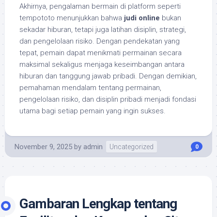
Akhirnya, pengalaman bermain di platform seperti
tempototo menunjukkan bahwa
judi online
bukan
sekadar hiburan, tetapi juga latihan disiplin, strategi,
dan pengelolaan risiko. Dengan pendekatan yang
tepat, pemain dapat menikmati permainan secara
maksimal sekaligus menjaga keseimbangan antara
hiburan dan tanggung jawab pribadi. Dengan demikian,
pemahaman mendalam tentang permainan,
pengelolaan risiko, dan disiplin pribadi menjadi fondasi
utama bagi setiap pemain yang ingin sukses.
November 9, 2025
by
admin
Uncategorized
0
Gambaran Lengkap tentang