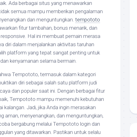
rbaik. Ada berbagai situs yang menawarkan
n tidak semua mampu memberikan pengalaman
nyenangkan dan menguntungkan.
tempototo
warkan fitur tambahan, bonus menarik, dan
 responsive. Hal ini membuat pemain merasa
a diri dalam menjalankan aktivitas taruhan
ih platform yang tepat sangat penting untuk
dan kenyamanan selama bermain.
bahwa Tempototo, termasuk dalam kategori
ktikan diri sebagai salah satu platform judi
rcaya dan populer saat ini. Dengan berbagai fitur
erbaik, Tempototo mampu memenuhi kebutuhan
i kalangan. Jadi, jika Anda ingin merasakan
ng aman, menyenangkan, dan menguntungkan,
coba bergabung melalui Tempototo login dan
ulan yang ditawarkan. Pastikan untuk selalu