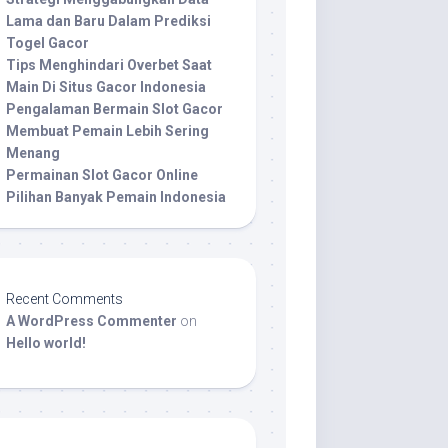
Lama dan Baru Dalam Prediksi
Togel Gacor
Tips Menghindari Overbet Saat
Main Di Situs Gacor Indonesia
Pengalaman Bermain Slot Gacor
Membuat Pemain Lebih Sering
Menang
Permainan Slot Gacor Online
Pilihan Banyak Pemain Indonesia
Recent Comments
A WordPress Commenter
on
Hello world!