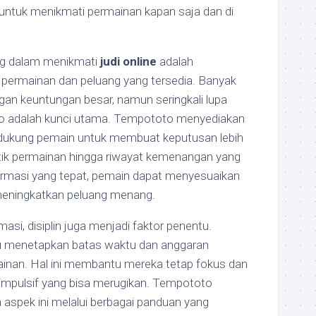
ntuk menikmati permainan kapan saja dan di
ng dalam menikmati
judi online
adalah
rmainan dan peluang yang tersedia. Banyak
gan keuntungan besar, namun seringkali lupa
ko adalah kunci utama. Tempototo menyediakan
ndukung pemain untuk membuat keputusan lebih
istik permainan hingga riwayat kemenangan yang
ormasi yang tepat, pemain dapat menyesuaikan
meningkatkan peluang menang.
masi, disiplin juga menjadi faktor penentu.
lu menetapkan batas waktu dan anggaran
nan. Hal ini membantu mereka tetap fokus dan
impulsif yang bisa merugikan. Tempototo
aspek ini melalui berbagai panduan yang