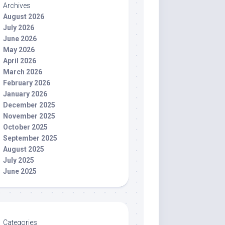
Archives
August 2026
July 2026
June 2026
May 2026
April 2026
March 2026
February 2026
January 2026
December 2025
November 2025
October 2025
September 2025
August 2025
July 2025
June 2025
Categories