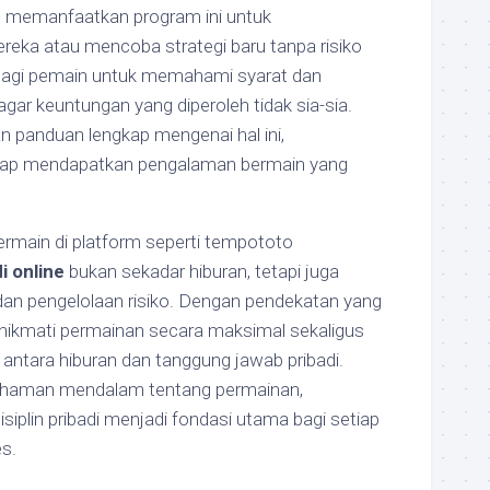
at memanfaatkan program ini untuk
eka atau mencoba strategi baru tanpa risiko
bagi pemain untuk memahami syarat dan
gar keuntungan yang diperoleh tidak sia-sia.
panduan lengkap mengenai hal ini,
ap mendapatkan pengalaman bermain yang
ermain di platform seperti tempototo
di online
bukan sekadar hiburan, tetapi juga
gi, dan pengelolaan risiko. Dengan pendekatan yang
nikmati permainan secara maksimal sekaligus
ntara hiburan dan tanggung jawab pribadi.
ahaman mendalam tentang permainan,
disiplin pribadi menjadi fondasi utama bagi setiap
s.