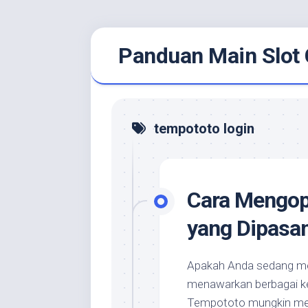
Skip
Panduan Main Slot 
to
content
tempototo login
Cara Mengop
yang Dipasa
Apakah Anda sedang menc
menawarkan berbagai k
Tempototo mungkin men