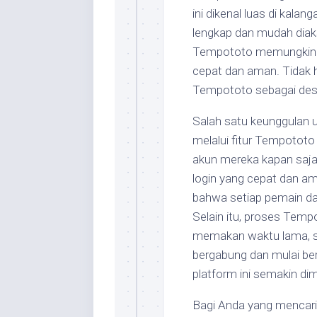
ini dikenal luas di kal
lengkap dan mudah diaks
Tempototo memungkink
cepat dan aman. Tidak 
Tempototo sebagai dest
Salah satu keunggulan
melalui fitur Tempototo 
akun mereka kapan saja 
login yang cepat dan am
bahwa setiap pemain d
Selain itu, proses Temp
memakan waktu lama, se
bergabung dan mulai be
platform ini semakin dim
Bagi Anda yang mencari a