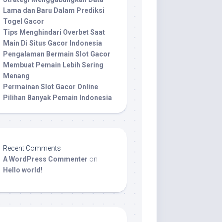
Lama dan Baru Dalam Prediksi
Togel Gacor
Tips Menghindari Overbet Saat
Main Di Situs Gacor Indonesia
Pengalaman Bermain Slot Gacor
Membuat Pemain Lebih Sering
Menang
Permainan Slot Gacor Online
Pilihan Banyak Pemain Indonesia
Recent Comments
A WordPress Commenter
on
Hello world!