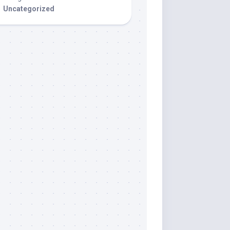
Uncategorized