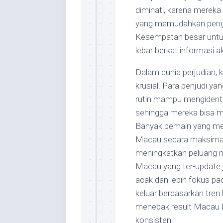
diminati, karena merek
yang memudahkan penga
Kesempatan besar untu
lebar berkat informasi a
Dalam dunia perjudian,
krusial. Para penjudi y
rutin mampu mengidentif
sehingga mereka bisa me
Banyak pemain yang m
Macau secara maksimal,
meningkatkan peluang 
Macau yang ter-update
acak dan lebih fokus pa
keluar berdasarkan tren
menebak result Macau bi
konsisten.