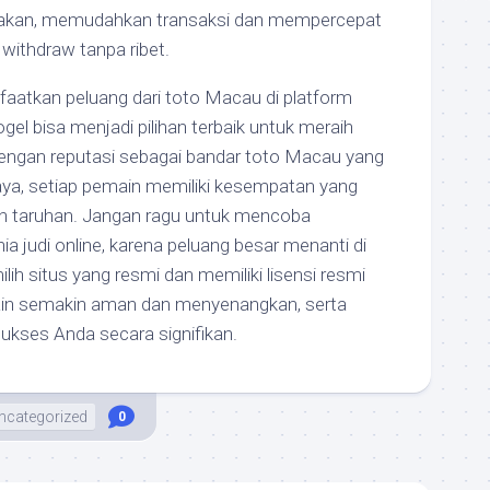
iakan, memudahkan transaksi dan mempercepat
withdraw tanpa ribet.
atkan peluang dari toto Macau di platform
gel bisa menjadi pilihan terbaik untuk meraih
engan reputasi sebagai bandar toto Macau yang
aya, setiap pemain memiliki kesempatan yang
n taruhan. Jangan ragu untuk mencoba
a judi online, karena peluang besar menanti di
ilih situs yang resmi dan memiliki lisensi resmi
in semakin aman dan menyenangkan, serta
ukses Anda secara signifikan.
ncategorized
0