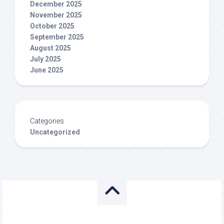
December 2025
November 2025
October 2025
September 2025
August 2025
July 2025
June 2025
Categories
Uncategorized