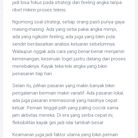
jadi bisa fokus pada strategi dan feeling angka tanpa
ribet mikirin proses teknis.
Ngomong soal strategi, setiap orang pasti punya gaya
masing-masing. Ada yang setia pakai angka mimpi,
ada yang ngikutin feeling, ada juga yang bikin pola
sendiri berdasarkan analisis keluaran sebelumnya.
Walaupun nggak ada cara yang benar-benar menjamin
kemenangan, keseruan togel justru datang dari proses
menebaknya. Kayak teka-teki angka yang bikin
penasaran tiap hari.
Selain itu, pilihan pasaran yang makin banyak bikin
pengalaman bermain makin variatif. Ada pasaran lokal,
ada juga pasaran internasional yang hasilnya cepat
keluar. Pemain tinggal pilih yang paling cocok sama
jam aktivitas mereka. Di era yang serba cepat ini,
fleksibilitas kayak gini jadi nilai tambah besar.
Keamanan juga jadi faktor utama yang bikin pemain