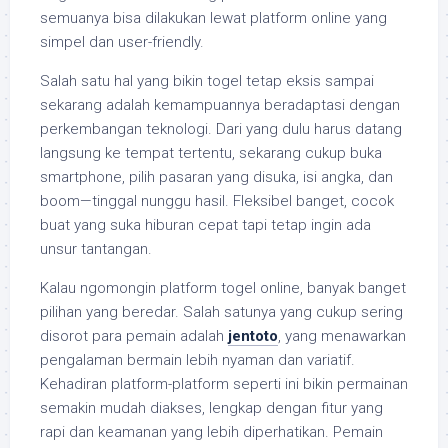
semuanya bisa dilakukan lewat platform online yang
simpel dan user-friendly.
Salah satu hal yang bikin togel tetap eksis sampai
sekarang adalah kemampuannya beradaptasi dengan
perkembangan teknologi. Dari yang dulu harus datang
langsung ke tempat tertentu, sekarang cukup buka
smartphone, pilih pasaran yang disuka, isi angka, dan
boom—tinggal nunggu hasil. Fleksibel banget, cocok
buat yang suka hiburan cepat tapi tetap ingin ada
unsur tantangan.
Kalau ngomongin platform togel online, banyak banget
pilihan yang beredar. Salah satunya yang cukup sering
disorot para pemain adalah
jentoto
, yang menawarkan
pengalaman bermain lebih nyaman dan variatif.
Kehadiran platform-platform seperti ini bikin permainan
semakin mudah diakses, lengkap dengan fitur yang
rapi dan keamanan yang lebih diperhatikan. Pemain