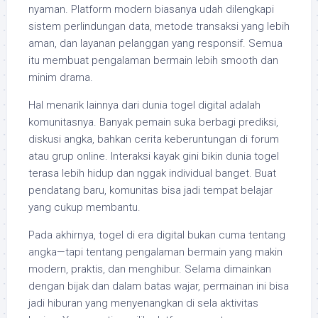
nyaman. Platform modern biasanya udah dilengkapi
sistem perlindungan data, metode transaksi yang lebih
aman, dan layanan pelanggan yang responsif. Semua
itu membuat pengalaman bermain lebih smooth dan
minim drama.
Hal menarik lainnya dari dunia togel digital adalah
komunitasnya. Banyak pemain suka berbagi prediksi,
diskusi angka, bahkan cerita keberuntungan di forum
atau grup online. Interaksi kayak gini bikin dunia togel
terasa lebih hidup dan nggak individual banget. Buat
pendatang baru, komunitas bisa jadi tempat belajar
yang cukup membantu.
Pada akhirnya, togel di era digital bukan cuma tentang
angka—tapi tentang pengalaman bermain yang makin
modern, praktis, dan menghibur. Selama dimainkan
dengan bijak dan dalam batas wajar, permainan ini bisa
jadi hiburan yang menyenangkan di sela aktivitas