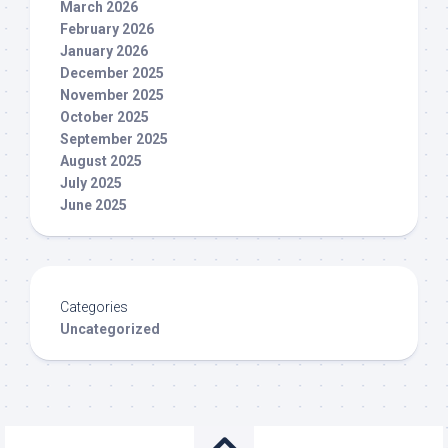
March 2026
February 2026
January 2026
December 2025
November 2025
October 2025
September 2025
August 2025
July 2025
June 2025
Categories
Uncategorized