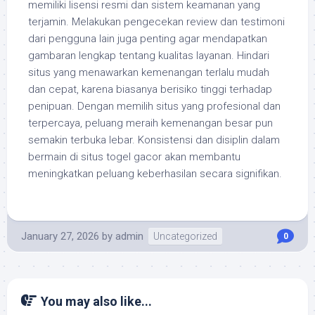
memiliki lisensi resmi dan sistem keamanan yang
terjamin. Melakukan pengecekan review dan testimoni
dari pengguna lain juga penting agar mendapatkan
gambaran lengkap tentang kualitas layanan. Hindari
situs yang menawarkan kemenangan terlalu mudah
dan cepat, karena biasanya berisiko tinggi terhadap
penipuan. Dengan memilih situs yang profesional dan
terpercaya, peluang meraih kemenangan besar pun
semakin terbuka lebar. Konsistensi dan disiplin dalam
bermain di situs togel gacor akan membantu
meningkatkan peluang keberhasilan secara signifikan.
January 27, 2026
by
admin
Uncategorized
0
You may also like...