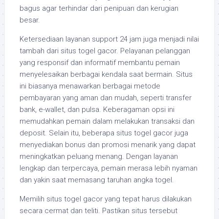
bagus agar terhindar dari penipuan dan kerugian
besar.
Ketersediaan layanan support 24 jam juga menjadi nilai
tambah dari situs togel gacor. Pelayanan pelanggan
yang responsif dan informatif membantu pemain
menyelesaikan berbagai kendala saat bermain. Situs
ini biasanya menawarkan berbagai metode
pembayaran yang aman dan mudah, seperti transfer
bank, e-wallet, dan pulsa. Keberagaman opsi ini
memudahkan pemain dalam melakukan transaksi dan
deposit. Selain itu, beberapa situs togel gacor juga
menyediakan bonus dan promosi menarik yang dapat
meningkatkan peluang menang. Dengan layanan
lengkap dan terpercaya, pemain merasa lebih nyaman
dan yakin saat memasang taruhan angka togel.
Memilih situs togel gacor yang tepat harus dilakukan
secara cermat dan teliti. Pastikan situs tersebut