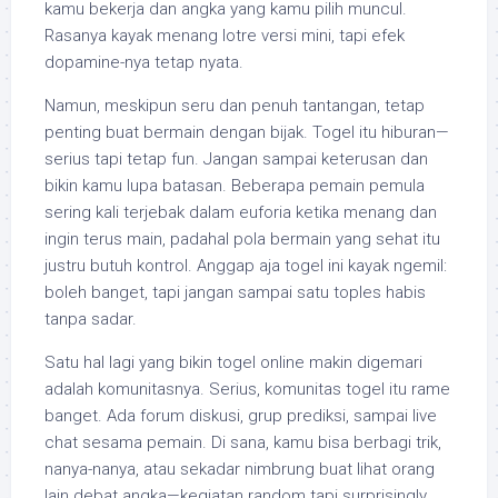
kamu bekerja dan angka yang kamu pilih muncul.
Rasanya kayak menang lotre versi mini, tapi efek
dopamine-nya tetap nyata.
Namun, meskipun seru dan penuh tantangan, tetap
penting buat bermain dengan bijak. Togel itu hiburan—
serius tapi tetap fun. Jangan sampai keterusan dan
bikin kamu lupa batasan. Beberapa pemain pemula
sering kali terjebak dalam euforia ketika menang dan
ingin terus main, padahal pola bermain yang sehat itu
justru butuh kontrol. Anggap aja togel ini kayak ngemil:
boleh banget, tapi jangan sampai satu toples habis
tanpa sadar.
Satu hal lagi yang bikin togel online makin digemari
adalah komunitasnya. Serius, komunitas togel itu rame
banget. Ada forum diskusi, grup prediksi, sampai live
chat sesama pemain. Di sana, kamu bisa berbagi trik,
nanya-nanya, atau sekadar nimbrung buat lihat orang
lain debat angka—kegiatan random tapi surprisingly