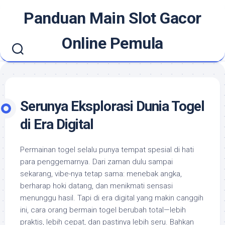
Skip
Panduan Main Slot Gacor
to
content
Online Pemula
Serunya Eksplorasi Dunia Togel
di Era Digital
Permainan togel selalu punya tempat spesial di hati
para penggemarnya. Dari zaman dulu sampai
sekarang, vibe-nya tetap sama: menebak angka,
berharap hoki datang, dan menikmati sensasi
menunggu hasil. Tapi di era digital yang makin canggih
ini, cara orang bermain togel berubah total—lebih
praktis, lebih cepat, dan pastinya lebih seru. Bahkan