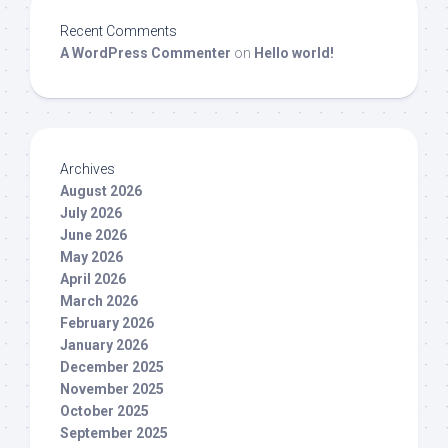
Recent Comments
A WordPress Commenter
on
Hello world!
Archives
August 2026
July 2026
June 2026
May 2026
April 2026
March 2026
February 2026
January 2026
December 2025
November 2025
October 2025
September 2025