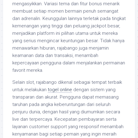
mengasyikkan. Variasi tema dan fitur bonus menarik
membuat setiap momen bermain penuh semangat
dan adrenalin. Keunggulan lainnya terletak pada tingkat
kemenangan yang tinggi dan peluang jackpot besar,
menjadikan platform ini pilihan utama untuk mereka
yang serius mengincar keuntungan besar. Tidak hanya
menawarkan hiburan, rajabango juga menjamin
keamanan data dan transaksi, menambah
kepercayaan pengguna dalam menjalankan permainan
favorit mereka.
Selain slot, rajabango dikenal sebagai tempat terbaik
untuk melakukan
togel online
dengan sistem yang
transparan dan akurat. Pengguna dapat memasang
taruhan pada angka keberuntungan dari seluruh
penjuru dunia, dengan hasil yang diumumkan secara
live dan terpercaya. Kecepatan pembayaran serta
layanan customer support yang responsif menambah
kenyamanan bagi setiap pemain yang ingin meraih