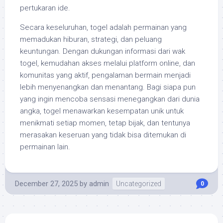
pertukaran ide.
Secara keseluruhan, togel adalah permainan yang
memadukan hiburan, strategi, dan peluang
keuntungan. Dengan dukungan informasi dari wak
togel, kemudahan akses melalui platform online, dan
komunitas yang aktif, pengalaman bermain menjadi
lebih menyenangkan dan menantang. Bagi siapa pun
yang ingin mencoba sensasi menegangkan dari dunia
angka, togel menawarkan kesempatan unik untuk
menikmati setiap momen, tetap bijak, dan tentunya
merasakan keseruan yang tidak bisa ditemukan di
permainan lain.
December 27, 2025
by
admin
Uncategorized
0