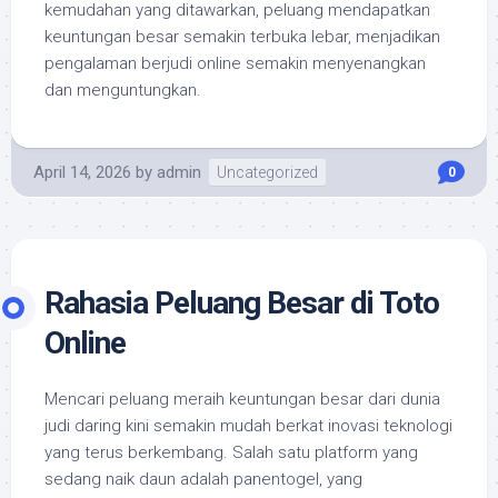
kemudahan yang ditawarkan, peluang mendapatkan
keuntungan besar semakin terbuka lebar, menjadikan
pengalaman berjudi online semakin menyenangkan
dan menguntungkan.
April 14, 2026
by
admin
Uncategorized
0
Rahasia Peluang Besar di Toto
Online
Mencari peluang meraih keuntungan besar dari dunia
judi daring kini semakin mudah berkat inovasi teknologi
yang terus berkembang. Salah satu platform yang
sedang naik daun adalah panentogel, yang