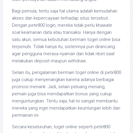
Bagi pemula, tentu saja hal utama adalah kemudahan
akses dan kepercayaan terhadap situs tersebut.
Dengan petir800 login, mereka tidak perlu khawatir
soal keamanan data atau transaksi. Hanya dengan
satu akun, semua kebutuhan bermain togel online bisa
terpenuhi. Tidak hanya itu, sistemnya pun dirancang
agar pengguna merasa nyaman dan tidak ribet saat
melakukan deposit maupun withdraw.
Selain itu, pengalaman bermain togel online di petir800
juga cukup menyenangkan karena adanya berbagai
promosi menarik. Jadi, selain peluang menang,
pemain juga bisa mendapatkan bonus yang cukup
menguntungkan. Tentu saja, hal ini sangat membantu
mereka yang ingin mendapatkan keuntungan lebih dari
permainan ini.
Secara keseluruhan, togel online seperti petir800