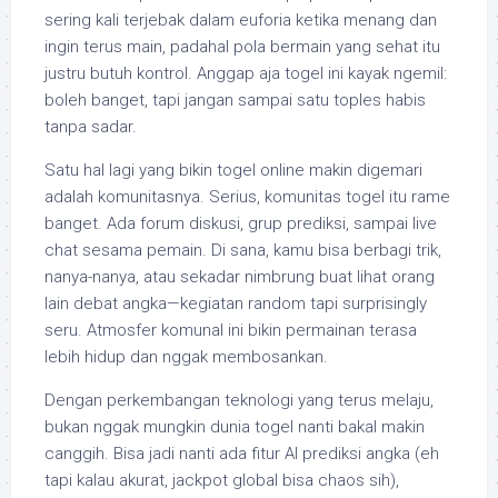
sering kali terjebak dalam euforia ketika menang dan
ingin terus main, padahal pola bermain yang sehat itu
justru butuh kontrol. Anggap aja togel ini kayak ngemil:
boleh banget, tapi jangan sampai satu toples habis
tanpa sadar.
Satu hal lagi yang bikin togel online makin digemari
adalah komunitasnya. Serius, komunitas togel itu rame
banget. Ada forum diskusi, grup prediksi, sampai live
chat sesama pemain. Di sana, kamu bisa berbagi trik,
nanya-nanya, atau sekadar nimbrung buat lihat orang
lain debat angka—kegiatan random tapi surprisingly
seru. Atmosfer komunal ini bikin permainan terasa
lebih hidup dan nggak membosankan.
Dengan perkembangan teknologi yang terus melaju,
bukan nggak mungkin dunia togel nanti bakal makin
canggih. Bisa jadi nanti ada fitur AI prediksi angka (eh
tapi kalau akurat, jackpot global bisa chaos sih),