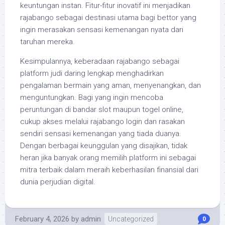
keuntungan instan. Fitur-fitur inovatif ini menjadikan
rajabango sebagai destinasi utama bagi bettor yang
ingin merasakan sensasi kemenangan nyata dari
taruhan mereka.
Kesimpulannya, keberadaan rajabango sebagai
platform judi daring lengkap menghadirkan
pengalaman bermain yang aman, menyenangkan, dan
menguntungkan. Bagi yang ingin mencoba
peruntungan di bandar slot maupun togel online,
cukup akses melalui rajabango login dan rasakan
sendiri sensasi kemenangan yang tiada duanya.
Dengan berbagai keunggulan yang disajikan, tidak
heran jika banyak orang memilih platform ini sebagai
mitra terbaik dalam meraih keberhasilan finansial dari
dunia perjudian digital.
February 4, 2026
by
admin
Uncategorized
0