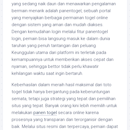
yang sedang naik daun dan menawarkan pengalaman
bermain menarik adalah panentogel, sebuah portal
yang menyajikan berbagai permainan togel online
dengan sistem yang aman dan mudah diakses.
Dengan kemudahan login melalui fitur panentogel
login, pemain bisa langsung masuk ke dalam dunia
taruhan yang penuh tantangan dan peluang.
Keunggulan utama dari platform ini terletak pada
kemampuannya untuk memberikan akses cepat dan
nyaman, sehingga bettor tidak perlu khawatir
kehilangan waktu saat ingin bertaruh.
Keberhasilan dalam meraih hasil maksimal dari toto
togel tidak hanya bergantung pada keberuntungan
semata, tetapi juga strategi yang tepat dan pemilihan
situs yang tepat. Banyak orang kini lebih memilih untuk
melakukan
panen togel
secara online karena
prosesnya yang transparan dan terorganisir dengan
baik. Melalui situs resmi dan terpercaya, pemain dapat