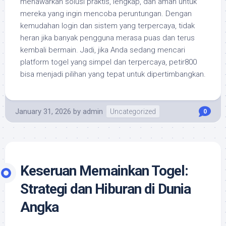
menawarkan solusi praktis, lengkap, dan aman untuk
mereka yang ingin mencoba peruntungan. Dengan
kemudahan login dan sistem yang terpercaya, tidak
heran jika banyak pengguna merasa puas dan terus
kembali bermain. Jadi, jika Anda sedang mencari
platform togel yang simpel dan terpercaya, petir800
bisa menjadi pilihan yang tepat untuk dipertimbangkan.
January 31, 2026
by
admin
Uncategorized
0
Keseruan Memainkan Togel:
Strategi dan Hiburan di Dunia
Angka