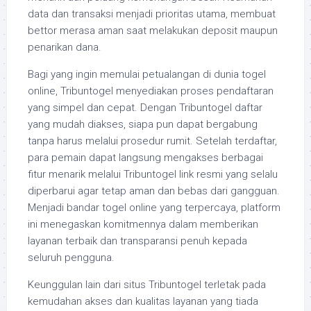
data dan transaksi menjadi prioritas utama, membuat
bettor merasa aman saat melakukan deposit maupun
penarikan dana.
Bagi yang ingin memulai petualangan di dunia togel
online, Tribuntogel menyediakan proses pendaftaran
yang simpel dan cepat. Dengan Tribuntogel daftar
yang mudah diakses, siapa pun dapat bergabung
tanpa harus melalui prosedur rumit. Setelah terdaftar,
para pemain dapat langsung mengakses berbagai
fitur menarik melalui Tribuntogel link resmi yang selalu
diperbarui agar tetap aman dan bebas dari gangguan.
Menjadi bandar togel online yang terpercaya, platform
ini menegaskan komitmennya dalam memberikan
layanan terbaik dan transparansi penuh kepada
seluruh pengguna.
Keunggulan lain dari situs Tribuntogel terletak pada
kemudahan akses dan kualitas layanan yang tiada