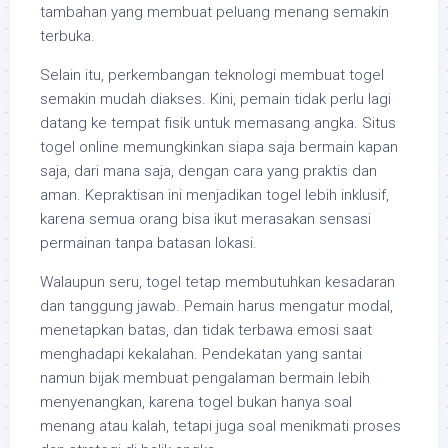
tambahan yang membuat peluang menang semakin
terbuka.
Selain itu, perkembangan teknologi membuat togel
semakin mudah diakses. Kini, pemain tidak perlu lagi
datang ke tempat fisik untuk memasang angka. Situs
togel online memungkinkan siapa saja bermain kapan
saja, dari mana saja, dengan cara yang praktis dan
aman. Kepraktisan ini menjadikan togel lebih inklusif,
karena semua orang bisa ikut merasakan sensasi
permainan tanpa batasan lokasi.
Walaupun seru, togel tetap membutuhkan kesadaran
dan tanggung jawab. Pemain harus mengatur modal,
menetapkan batas, dan tidak terbawa emosi saat
menghadapi kekalahan. Pendekatan yang santai
namun bijak membuat pengalaman bermain lebih
menyenangkan, karena togel bukan hanya soal
menang atau kalah, tetapi juga soal menikmati proses