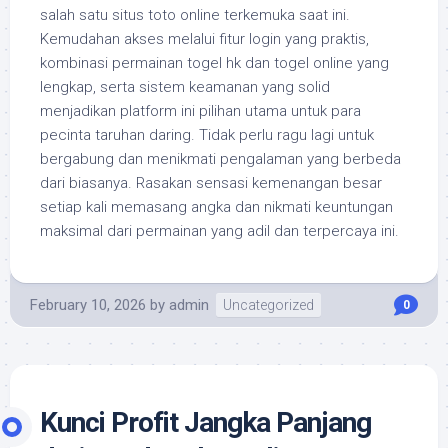
salah satu situs toto online terkemuka saat ini.
Kemudahan akses melalui fitur login yang praktis,
kombinasi permainan togel hk dan togel online yang
lengkap, serta sistem keamanan yang solid
menjadikan platform ini pilihan utama untuk para
pecinta taruhan daring. Tidak perlu ragu lagi untuk
bergabung dan menikmati pengalaman yang berbeda
dari biasanya. Rasakan sensasi kemenangan besar
setiap kali memasang angka dan nikmati keuntungan
maksimal dari permainan yang adil dan terpercaya ini.
February 10, 2026
by
admin
Uncategorized
0
Kunci Profit Jangka Panjang