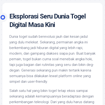
Eksplorasi Seru Dunia Togel
Digital Masa Kini
Dunia togel sudah berevolusi jauh dari kesan jadul
yang dulu melekat. Sekarang, permainan angka ini
berkembang jadi hiburan digital yang lebih rapi,
modern, dan gampang diakses siapa pun. Buat banyak
pemain, togel bukan cuma soal menebak angka hoki,
tapi juga bagian dari rutinitas yang seru dan bikin deg-
degan. Generasi sekarang pun makin tertarik karena
semuanya bisa dilakukan lewat platform online yang
simpel dan user-friendly.
Salah satu hal yang bikin togel tetap eksis sampai
sekarang adalah kemampuannya beradaptasi dengan
perkembangan teknologi. Dari yang dulu harus datang