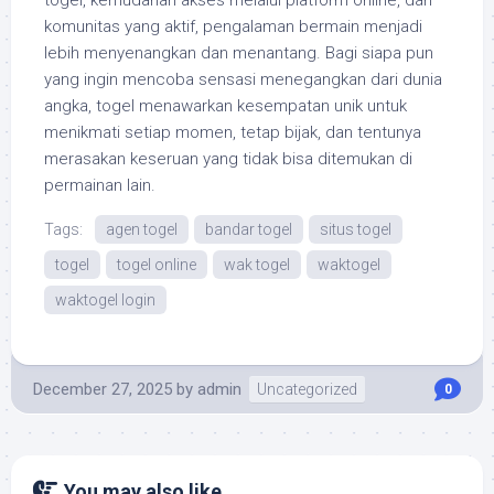
togel, kemudahan akses melalui platform online, dan
komunitas yang aktif, pengalaman bermain menjadi
lebih menyenangkan dan menantang. Bagi siapa pun
yang ingin mencoba sensasi menegangkan dari dunia
angka, togel menawarkan kesempatan unik untuk
menikmati setiap momen, tetap bijak, dan tentunya
merasakan keseruan yang tidak bisa ditemukan di
permainan lain.
Tags:
agen togel
bandar togel
situs togel
togel
togel online
wak togel
waktogel
waktogel login
December 27, 2025
by
admin
Uncategorized
0
You may also like...