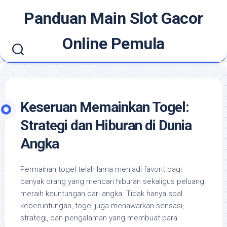
Skip
Panduan Main Slot Gacor
to
content
Online Pemula
Keseruan Memainkan Togel:
Strategi dan Hiburan di Dunia
Angka
Permainan togel telah lama menjadi favorit bagi
banyak orang yang mencari hiburan sekaligus peluang
meraih keuntungan dari angka. Tidak hanya soal
keberuntungan, togel juga menawarkan sensasi,
strategi, dan pengalaman yang membuat para