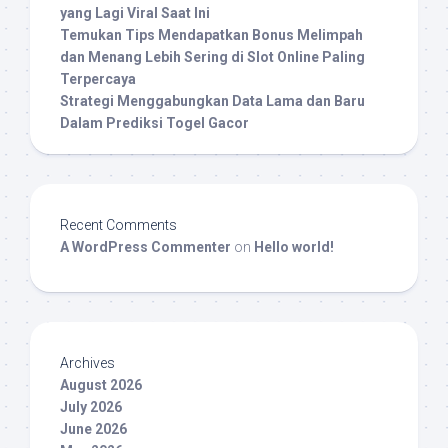
yang Lagi Viral Saat Ini
Temukan Tips Mendapatkan Bonus Melimpah
dan Menang Lebih Sering di Slot Online Paling
Terpercaya
Strategi Menggabungkan Data Lama dan Baru
Dalam Prediksi Togel Gacor
Recent Comments
A WordPress Commenter
on
Hello world!
Archives
August 2026
July 2026
June 2026