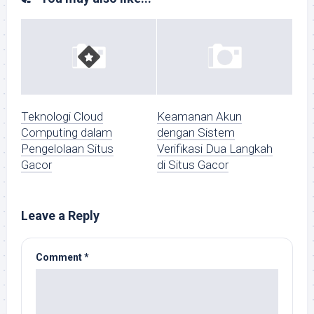
Teknologi Cloud
Keamanan Akun
Computing dalam
dengan Sistem
Pengelolaan Situs
Verifikasi Dua Langkah
Gacor
di Situs Gacor
Leave a Reply
Comment
*