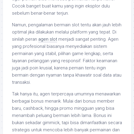
Cocok banget buat kamu yang ingin eksplor dulu
sebelum benar-benar terjun.
Namun, pengalaman bermain slot tentu akan jauh lebih
optimal jika dilakukan melalui platform yang tepat. Di
sinilah peran
agen slot
menjadi sangat penting. Agen
yang profesional biasanya menyediakan sistem
permainan yang stabil, pilihan game lengkap, serta
layanan pelanggan yang responsif. Faktor keamanan
juga jadi poin krusial, karena pemain tentu ingin
bermain dengan nyaman tanpa khawatir soal data atau
transaksi.
Tak hanya itu, agen terpercaya umumnya menawarkan
berbagai bonus menarik. Mulai dari bonus member
baru, cashback, hingga promo mingguan yang bisa
menambah peluang bermain lebih lama. Bonus ini
bukan sekadar gimmick, tapi bisa dimanfaatkan secara
strategis untuk mencoba lebih banyak permainan dan