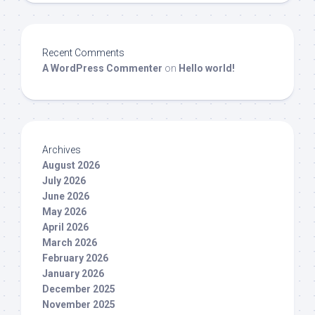
Recent Comments
A WordPress Commenter
on
Hello world!
Archives
August 2026
July 2026
June 2026
May 2026
April 2026
March 2026
February 2026
January 2026
December 2025
November 2025