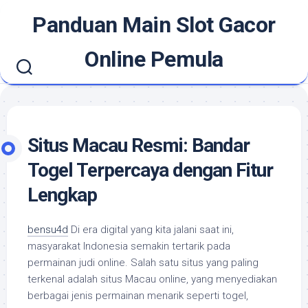
Skip
Panduan Main Slot Gacor
to
content
Online Pemula
Situs Macau Resmi: Bandar
Togel Terpercaya dengan Fitur
Lengkap
bensu4d
Di era digital yang kita jalani saat ini,
masyarakat Indonesia semakin tertarik pada
permainan judi online. Salah satu situs yang paling
terkenal adalah situs Macau online, yang menyediakan
berbagai jenis permainan menarik seperti togel,