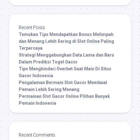
Recent Posts
Temukan Tips Mendapatkan Bonus Melimpah
dan Menang Lebih Sering di Slot Online Paling
Terpercaya
Strategi Menggabungkan Data Lama dan Baru
Dalam Prediksi Togel Gacor
Tips Menghindari Overbet Saat Main Di Situs
Gacor Indonesia
Pengalaman Bermain Slot Gacor Membuat
Pemain Lebih Sering Menang
Permainan Slot Gacor Online Pilihan Banyak
Pemain Indonesia
Recent Comments