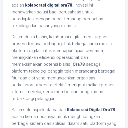
adalah
kolaborasi digital ora78
. Inovasi ini
menawarkan solusi bagi perusahaan untuk
beradaptasi dengan cepat terhadap perubahan
teknologi dan pasar yang dinamis.
Dalam dunia bisnis, kolaborasi digital merujuk pada
proses di mana berbagai pihak bekerja sama melalui
platform digital untuk mencapai tujuan bersama,
meningkatkan efisiensi operasional, dan
memaksimalkan potensi bisnis.
Ora78
sebagai
platform teknologi canggih telah merancang berbagai
fitur dan alat yang memungkinkan organisasi
berkolaborasi secara efektif, mengoptimalkan proses
internal mereka, serta memberikan pengalaman
terbaik bagi pelanggan.
Salah satu aspek utama dari
Kolaborasi Digital Ora78
adalah kemampuannya untuk menghubungkan
berbagai sistem dan aplikasi dalam satu platform yang