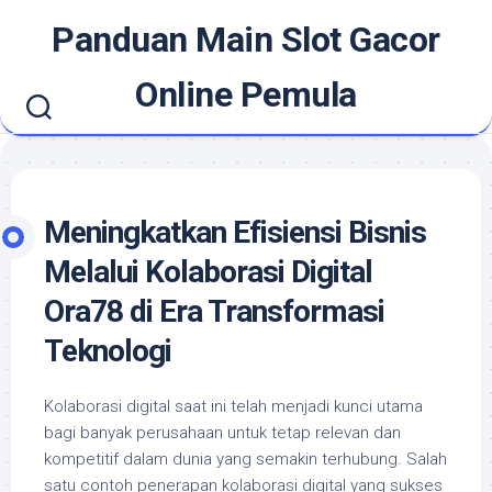
Skip
Panduan Main Slot Gacor
to
content
Online Pemula
Meningkatkan Efisiensi Bisnis
Melalui Kolaborasi Digital
Ora78 di Era Transformasi
Teknologi
Kolaborasi digital saat ini telah menjadi kunci utama
bagi banyak perusahaan untuk tetap relevan dan
kompetitif dalam dunia yang semakin terhubung. Salah
satu contoh penerapan kolaborasi digital yang sukses