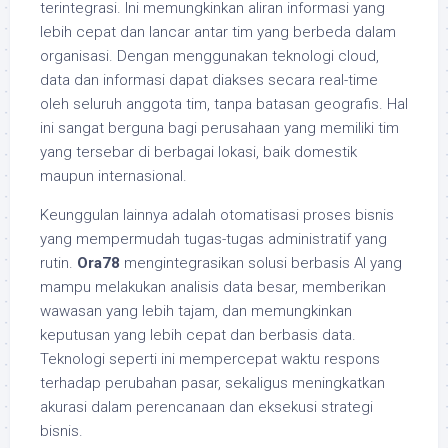
terintegrasi. Ini memungkinkan aliran informasi yang
lebih cepat dan lancar antar tim yang berbeda dalam
organisasi. Dengan menggunakan teknologi cloud,
data dan informasi dapat diakses secara real-time
oleh seluruh anggota tim, tanpa batasan geografis. Hal
ini sangat berguna bagi perusahaan yang memiliki tim
yang tersebar di berbagai lokasi, baik domestik
maupun internasional.
Keunggulan lainnya adalah otomatisasi proses bisnis
yang mempermudah tugas-tugas administratif yang
rutin.
Ora78
mengintegrasikan solusi berbasis AI yang
mampu melakukan analisis data besar, memberikan
wawasan yang lebih tajam, dan memungkinkan
keputusan yang lebih cepat dan berbasis data.
Teknologi seperti ini mempercepat waktu respons
terhadap perubahan pasar, sekaligus meningkatkan
akurasi dalam perencanaan dan eksekusi strategi
bisnis.