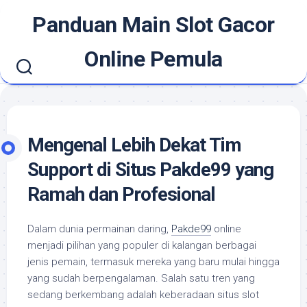
Skip
Panduan Main Slot Gacor
to
content
Online Pemula
Mengenal Lebih Dekat Tim
Support di Situs Pakde99 yang
Ramah dan Profesional
Dalam dunia permainan daring,
Pakde99
online
menjadi pilihan yang populer di kalangan berbagai
jenis pemain, termasuk mereka yang baru mulai hingga
yang sudah berpengalaman. Salah satu tren yang
sedang berkembang adalah keberadaan situs slot