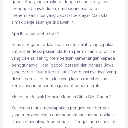
gacor. Apa yang dimaksud dengan situs slot gacor,
mengapa banyak dicari, dan bagaimana cara
menemukan situs yang dapat dipercaya? Mari kita
simak penjelasannya di bawah ini.
Apa Itu Situs Slot Gacor?
Situs slot gacor adalah salah satu istilah yang dipakai
untuk mendeskripsikan platform permainan slot online
yang dikenal sering memberikan kemenangan kepada
penggunanya. Kata “gacor” berasal dari bahasa Jawa
yang berarti “suara keras” atau “berbunyi nyaring,” yang
di sini merujuk pada situs yang kerap memberikan
kemenangan besar atau jackpot secara teratur.
Mengapa Banyak Pemain Mencari Situs Slot Gacor?
Keinginan untuk mendapatkan pengalaman bermain
yang menyenangkan dan menguntungkan merupakan
alasan munculnya fenomena ini. Dengan ada situs slot