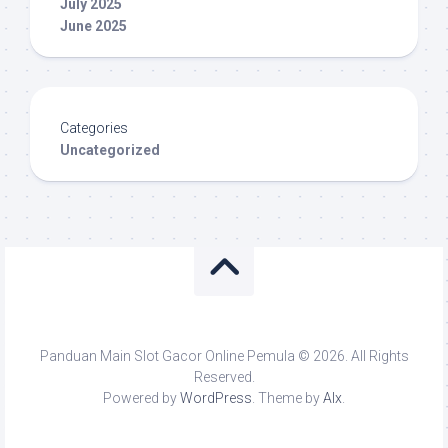
July 2025
June 2025
Categories
Uncategorized
Panduan Main Slot Gacor Online Pemula © 2026. All Rights
Reserved.
Powered by
WordPress
. Theme by
Alx
.