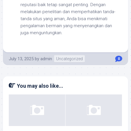
reputasi baik tetap sangat penting. Dengan
melakukan penelitian dan memperhatikan tanda-
tanda situs yang aman, Anda bisa menikmati
pengalaman bermain yang menyenangkan dan
juga menguntungkan.
July 13, 2025
by
admin
Uncategorized
0
You may also like...