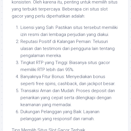
konsisten. Oleh karena itu, penting untuk memilih situs
yang terbukti terpercaya. Beberapa ciri situs slot
gacor yang perlu diperhatikan adalah:
Lisensi yang Sah: Pastikan situs tersebut memiliki
izin resmi dari lembaga perjudian yang diakui.
Reputasi Positif di Kalangan Pemain: Telusuri
ulasan dan testimoni dari pengguna lain tentang
pengalaman mereka.
Tingkat RTP yang Tinggi: Biasanya situs gacor
memiliki RTP lebih dari 95%.
Banyaknya Fitur Bonus: Menyediakan bonus
seperti free spins, cashback, dan jackpot besar.
Transaksi Aman dan Mudah: Proses deposit dan
penarikan yang cepat serta dilengkapi dengan
keamanan yang memadai.
Dukungan Pelanggan yang Baik: Layanan
pelanggan yang responsif dan ramah.
Tips Memilih Situs Slot Gacor Terbaik