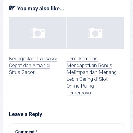
You may also like...
Keunggulan Transaksi
Temukan Tips
Cepat dan Aman di
Mendapatkan Bonus
Situs Gacor
Melimpah dan Menang
Lebih Sering di Slot
Online Paling
Terpercaya
Leave a Reply
Comment
*