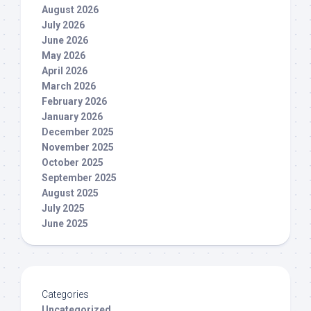
August 2026
July 2026
June 2026
May 2026
April 2026
March 2026
February 2026
January 2026
December 2025
November 2025
October 2025
September 2025
August 2025
July 2025
June 2025
Categories
Uncategorized