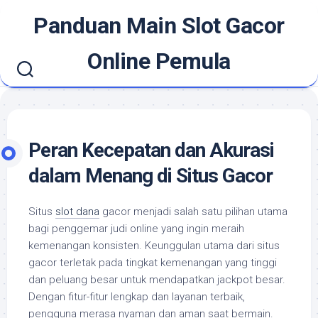
Skip
Panduan Main Slot Gacor
to
content
Online Pemula
Peran Kecepatan dan Akurasi
dalam Menang di Situs Gacor
Situs
slot dana
gacor menjadi salah satu pilihan utama
bagi penggemar judi online yang ingin meraih
kemenangan konsisten. Keunggulan utama dari situs
gacor terletak pada tingkat kemenangan yang tinggi
dan peluang besar untuk mendapatkan jackpot besar.
Dengan fitur-fitur lengkap dan layanan terbaik,
pengguna merasa nyaman dan aman saat bermain.