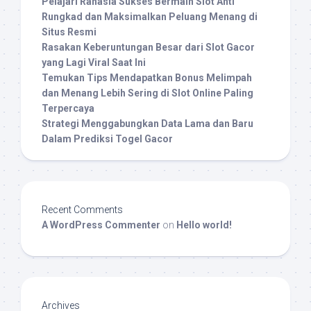
Pelajari Rahasia Sukses Bermain Slot Anti
Rungkad dan Maksimalkan Peluang Menang di
Situs Resmi
Rasakan Keberuntungan Besar dari Slot Gacor
yang Lagi Viral Saat Ini
Temukan Tips Mendapatkan Bonus Melimpah
dan Menang Lebih Sering di Slot Online Paling
Terpercaya
Strategi Menggabungkan Data Lama dan Baru
Dalam Prediksi Togel Gacor
Recent Comments
A WordPress Commenter
on
Hello world!
Archives