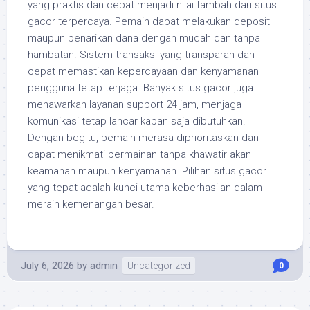
yang praktis dan cepat menjadi nilai tambah dari situs
gacor terpercaya. Pemain dapat melakukan deposit
maupun penarikan dana dengan mudah dan tanpa
hambatan. Sistem transaksi yang transparan dan
cepat memastikan kepercayaan dan kenyamanan
pengguna tetap terjaga. Banyak situs gacor juga
menawarkan layanan support 24 jam, menjaga
komunikasi tetap lancar kapan saja dibutuhkan.
Dengan begitu, pemain merasa diprioritaskan dan
dapat menikmati permainan tanpa khawatir akan
keamanan maupun kenyamanan. Pilihan situs gacor
yang tepat adalah kunci utama keberhasilan dalam
meraih kemenangan besar.
July 6, 2026
by
admin
Uncategorized
0