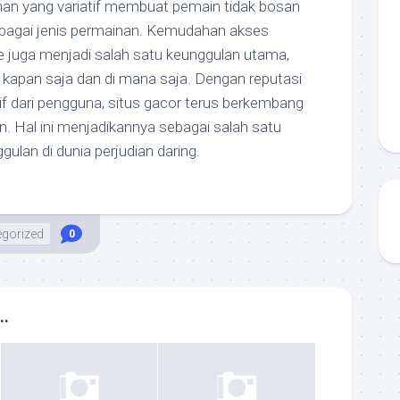
nan yang variatif membuat pemain tidak bosan
bagai jenis permainan. Kemudahan akses
e juga menjadi salah satu keunggulan utama,
apan saja dan di mana saja. Dengan reputasi
tif dari pengguna, situs gacor terus berkembang
. Hal ini menjadikannya sebagai salah satu
gulan di dunia perjudian daring.
gorized
0
..