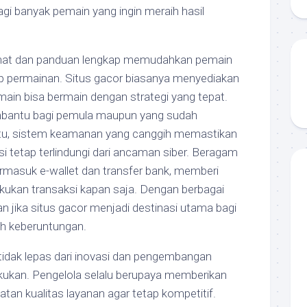
agi banyak pemain yang ingin meraih hasil
e chat dan panduan lengkap memudahkan pemain
 permainan. Situs gacor biasanya menyediakan
emain bisa bermain dengan strategi yang tepat.
embantu bagi pemula maupun yang sudah
itu, sistem keamanan yang canggih memastikan
si tetap terlindungi dari ancaman siber. Beragam
masuk e-wallet dan transfer bank, memberi
kan transaksi kapan saja. Dengan berbagai
ran jika situs gacor menjadi destinasi utama bagi
ih keberuntungan.
 tidak lepas dari inovasi dan pengembangan
akukan. Pengelola selalu berupaya memberikan
katan kualitas layanan agar tetap kompetitif.