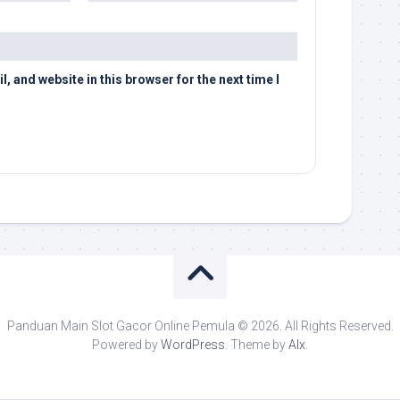
 and website in this browser for the next time I
Panduan Main Slot Gacor Online Pemula © 2026. All Rights Reserved.
Powered by
WordPress
. Theme by
Alx
.