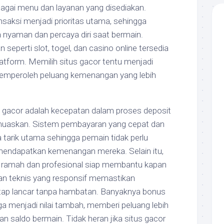
gai menu dan layanan yang disediakan.
saksi menjadi prioritas utama, sehingga
nyaman dan percaya diri saat bermain.
seperti slot, togel, dan casino online tersedia
latform. Memilih situs gacor tentu menjadi
emperoleh peluang kemenangan yang lebih
us gacor adalah kecepatan dalam proses deposit
uaskan. Sistem pembayaran yang cepat dan
 tarik utama sehingga pemain tidak perlu
endapatkan kemenangan mereka. Selain itu,
 ramah dan profesional siap membantu kapan
gan teknis yang responsif memastikan
tap lancar tanpa hambatan. Banyaknya bonus
a menjadi nilai tambah, memberi peluang lebih
n saldo bermain. Tidak heran jika situs gacor