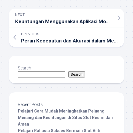
NEXT
Keuntungan Menggunakan Aplikasi Mobile Situs Gacor
PREVIOUS
Peran Kecepatan dan Akurasi dalam Menang di Situs Gacor
Search
Search
Recent Posts
Pelajari Cara Mudah Meningkatkan Peluang
Menang dan Keuntungan di Situs Slot Resmi dan
Aman
Pelajari Rahasia Sukses Bermain Slot Anti