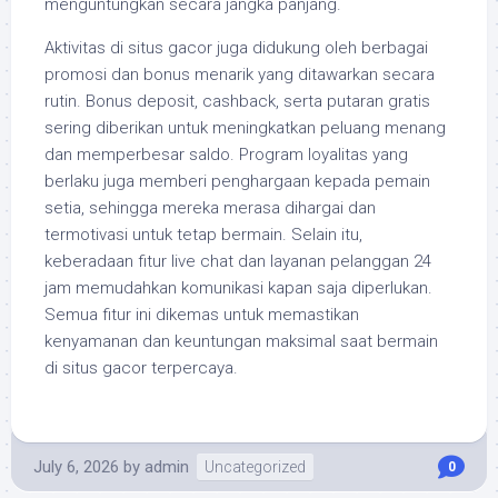
menguntungkan secara jangka panjang.
Aktivitas di situs gacor juga didukung oleh berbagai
promosi dan bonus menarik yang ditawarkan secara
rutin. Bonus deposit, cashback, serta putaran gratis
sering diberikan untuk meningkatkan peluang menang
dan memperbesar saldo. Program loyalitas yang
berlaku juga memberi penghargaan kepada pemain
setia, sehingga mereka merasa dihargai dan
termotivasi untuk tetap bermain. Selain itu,
keberadaan fitur live chat dan layanan pelanggan 24
jam memudahkan komunikasi kapan saja diperlukan.
Semua fitur ini dikemas untuk memastikan
kenyamanan dan keuntungan maksimal saat bermain
di situs gacor terpercaya.
July 6, 2026
by
admin
Uncategorized
0