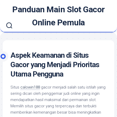
Skip
Panduan Main Slot Gacor
to
content
Online Pemula
Aspek Keamanan di Situs
Gacor yang Menjadi Prioritas
Utama Pengguna
Situs
calowin188
gacor menjadi salah satu istilah yang
sering dicari oleh penggemar judi online yang ingin
mendapatkan hasil maksimal dari permainan slot.
Memilih situs gacor yang terpercaya dan terbukti
memberikan kemenangan besar bisa meningkatkan