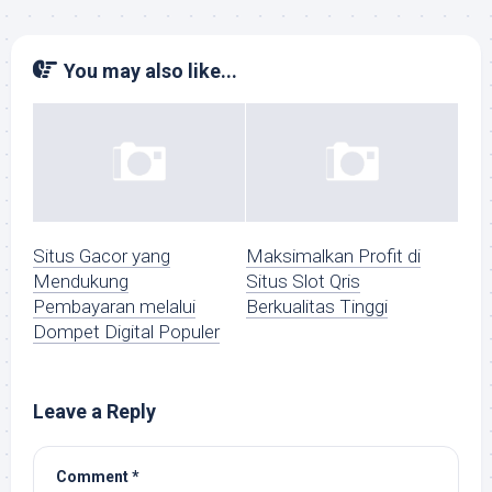
You may also like...
Situs Gacor yang
Maksimalkan Profit di
Mendukung
Situs Slot Qris
Pembayaran melalui
Berkualitas Tinggi
Dompet Digital Populer
Leave a Reply
Comment
*