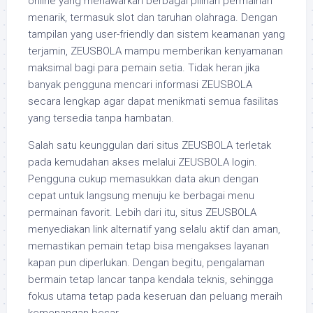
online yang menawarkan berbagai pilihan permainan
menarik, termasuk slot dan taruhan olahraga. Dengan
tampilan yang user-friendly dan sistem keamanan yang
terjamin, ZEUSBOLA mampu memberikan kenyamanan
maksimal bagi para pemain setia. Tidak heran jika
banyak pengguna mencari informasi ZEUSBOLA
secara lengkap agar dapat menikmati semua fasilitas
yang tersedia tanpa hambatan.
Salah satu keunggulan dari situs ZEUSBOLA terletak
pada kemudahan akses melalui ZEUSBOLA login.
Pengguna cukup memasukkan data akun dengan
cepat untuk langsung menuju ke berbagai menu
permainan favorit. Lebih dari itu, situs ZEUSBOLA
menyediakan link alternatif yang selalu aktif dan aman,
memastikan pemain tetap bisa mengakses layanan
kapan pun diperlukan. Dengan begitu, pengalaman
bermain tetap lancar tanpa kendala teknis, sehingga
fokus utama tetap pada keseruan dan peluang meraih