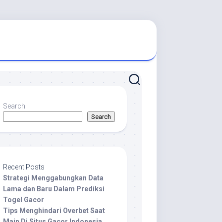
Search
Search
Recent Posts
Strategi Menggabungkan Data
Lama dan Baru Dalam Prediksi
Togel Gacor
Tips Menghindari Overbet Saat
Main Di Situs Gacor Indonesia