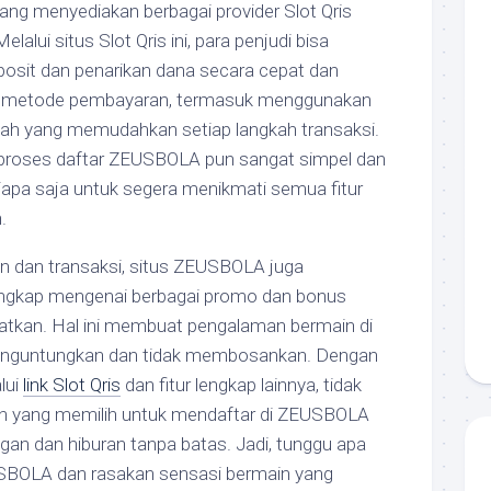
yang menyediakan berbagai provider Slot Qris
elalui situs Slot Qris ini, para penjudi bisa
posit dan penarikan dana secara cepat dan
han metode pembayaran, termasuk menggunakan
mbah yang memudahkan setiap langkah transaksi.
, proses daftar ZEUSBOLA pun sangat simpel dan
apa saja untuk segera menikmati semua fitur
.
an dan transaksi, situs ZEUSBOLA juga
engkap mengenai berbagai promo dan bonus
patkan. Hal ini membuat pengalaman bermain di
menguntungkan dan tidak membosankan. Dengan
lui
link Slot Qris
dan fitur lengkap lainnya, tidak
in yang memilih untuk mendaftar di ZEUSBOLA
an dan hiburan tanpa batas. Jadi, tunggu apa
USBOLA dan rasakan sensasi bermain yang