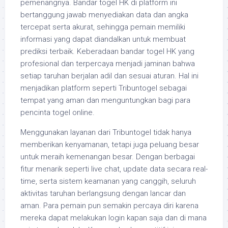
pemenangnya. Bandar togel HK di platform ini
bertanggung jawab menyediakan data dan angka
tercepat serta akurat, sehingga pemain memiliki
informasi yang dapat diandalkan untuk membuat
prediksi terbaik. Keberadaan bandar togel HK yang
profesional dan terpercaya menjadi jaminan bahwa
setiap taruhan berjalan adil dan sesuai aturan. Hal ini
menjadikan platform seperti Tribuntogel sebagai
tempat yang aman dan menguntungkan bagi para
pencinta togel online.
Menggunakan layanan dari Tribuntogel tidak hanya
memberikan kenyamanan, tetapi juga peluang besar
untuk meraih kemenangan besar. Dengan berbagai
fitur menarik seperti live chat, update data secara real-
time, serta sistem keamanan yang canggih, seluruh
aktivitas taruhan berlangsung dengan lancar dan
aman. Para pemain pun semakin percaya diri karena
mereka dapat melakukan login kapan saja dan di mana