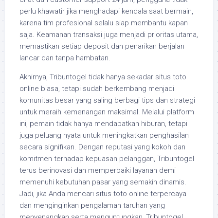
perlu khawatir jika menghadapi kendala saat bermain,
karena tim profesional selalu siap membantu kapan
saja. Keamanan transaksi juga menjadi prioritas utama,
memastikan setiap deposit dan penarikan berjalan
lancar dan tanpa hambatan.
Akhirnya, Tribuntogel tidak hanya sekadar situs toto
online biasa, tetapi sudah berkembang menjadi
komunitas besar yang saling berbagi tips dan strategi
untuk meraih kemenangan maksimal. Melalui platform
ini, pemain tidak hanya mendapatkan hiburan, tetapi
juga peluang nyata untuk meningkatkan penghasilan
secara signifikan. Dengan reputasi yang kokoh dan
komitmen terhadap kepuasan pelanggan, Tribuntogel
terus berinovasi dan memperbaiki layanan demi
memenuhi kebutuhan pasar yang semakin dinamis.
Jadi, jika Anda mencari situs toto online terpercaya
dan menginginkan pengalaman taruhan yang
menyenangkan serta menguntungkan, Tribuntogel