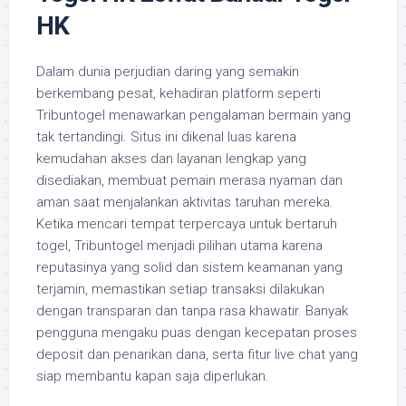
HK
Dalam dunia perjudian daring yang semakin
berkembang pesat, kehadiran platform seperti
Tribuntogel menawarkan pengalaman bermain yang
tak tertandingi. Situs ini dikenal luas karena
kemudahan akses dan layanan lengkap yang
disediakan, membuat pemain merasa nyaman dan
aman saat menjalankan aktivitas taruhan mereka.
Ketika mencari tempat terpercaya untuk bertaruh
togel, Tribuntogel menjadi pilihan utama karena
reputasinya yang solid dan sistem keamanan yang
terjamin, memastikan setiap transaksi dilakukan
dengan transparan dan tanpa rasa khawatir. Banyak
pengguna mengaku puas dengan kecepatan proses
deposit dan penarikan dana, serta fitur live chat yang
siap membantu kapan saja diperlukan.