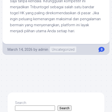
saja tanpa kendala. Keunggulan kompetitif ini
menjadikan Tribuntogel sebagai salah satu bandar
togel HK yang paling direkomendasikan di pasar. Jika
ingin peluang kemenangan maksimal dan pengalaman
bermain yang menyenangkan, platform ini layak
menjadi pilihan utama Anda setiap hari.
March 14, 2026
by
admin
Uncategorized
0
Search
Search