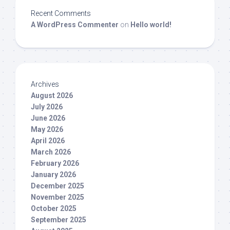
Recent Comments
A WordPress Commenter
on
Hello world!
Archives
August 2026
July 2026
June 2026
May 2026
April 2026
March 2026
February 2026
January 2026
December 2025
November 2025
October 2025
September 2025