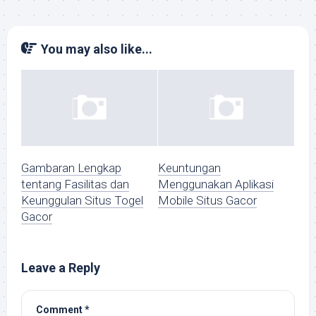
You may also like...
Gambaran Lengkap
Keuntungan
tentang Fasilitas dan
Menggunakan Aplikasi
Keunggulan Situs Togel
Mobile Situs Gacor
Gacor
Leave a Reply
Comment
*