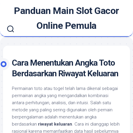
Skip
Panduan Main Slot Gacor
to
content
Online Pemula
Cara Menentukan Angka Toto
Berdasarkan Riwayat Keluaran
Permainan toto atau togel telah lama dikenal sebagai
permainan angka yang mengandalkan kombinasi
antara perhitungan, analisis, dan intuisi. Salah satu
metode yang paling sering digunakan oleh pemain
berpengalaman adalah menentukan angka
berdasarkan
riwayat keluaran
. Cara ini dianggap lebih
rasional karena memanfaatkan data hasil sebelumnya