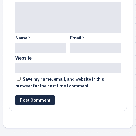
Name
*
Email
*
Website
Save my name, email, and website in this
browser for the next time I comment.