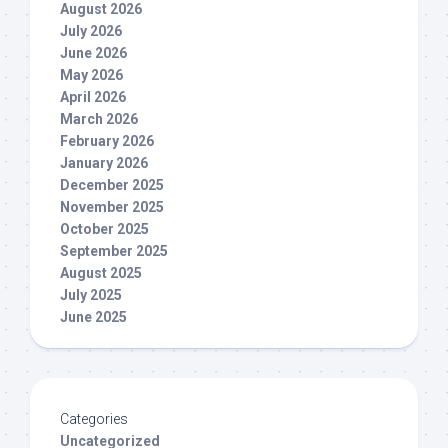
August 2026
July 2026
June 2026
May 2026
April 2026
March 2026
February 2026
January 2026
December 2025
November 2025
October 2025
September 2025
August 2025
July 2025
June 2025
Categories
Uncategorized