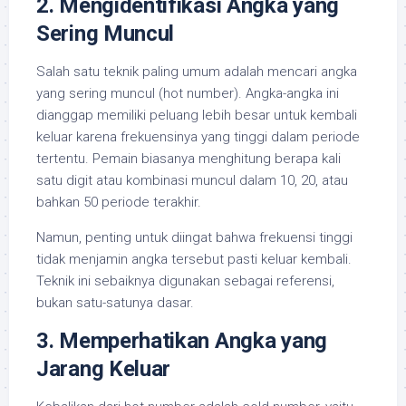
2. Mengidentifikasi Angka yang
Sering Muncul
Salah satu teknik paling umum adalah mencari angka
yang sering muncul (hot number). Angka-angka ini
dianggap memiliki peluang lebih besar untuk kembali
keluar karena frekuensinya yang tinggi dalam periode
tertentu. Pemain biasanya menghitung berapa kali
satu digit atau kombinasi muncul dalam 10, 20, atau
bahkan 50 periode terakhir.
Namun, penting untuk diingat bahwa frekuensi tinggi
tidak menjamin angka tersebut pasti keluar kembali.
Teknik ini sebaiknya digunakan sebagai referensi,
bukan satu-satunya dasar.
3. Memperhatikan Angka yang
Jarang Keluar