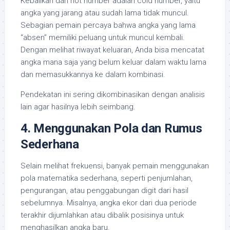
Kebalikan dari hot number adalah cold number, yaitu
angka yang jarang atau sudah lama tidak muncul.
Sebagian pemain percaya bahwa angka yang lama
“absen” memiliki peluang untuk muncul kembali.
Dengan melihat riwayat keluaran, Anda bisa mencatat
angka mana saja yang belum keluar dalam waktu lama
dan memasukkannya ke dalam kombinasi.
Pendekatan ini sering dikombinasikan dengan analisis
lain agar hasilnya lebih seimbang.
4. Menggunakan Pola dan Rumus
Sederhana
Selain melihat frekuensi, banyak pemain menggunakan
pola matematika sederhana, seperti penjumlahan,
pengurangan, atau penggabungan digit dari hasil
sebelumnya. Misalnya, angka ekor dari dua periode
terakhir dijumlahkan atau dibalik posisinya untuk
menghasilkan angka baru.