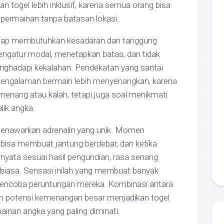
an togel lebih inklusif, karena semua orang bisa
 permainan tanpa batasan lokasi.
tetap membutuhkan kesadaran dan tanggung
ngatur modal, menetapkan batas, dan tidak
ghadapi kekalahan. Pendekatan yang santai
engalaman bermain lebih menyenangkan, karena
menang atau kalah, tetapi juga soal menikmati
lik angka.
l menawarkan adrenalin yang unik. Momen
bisa membuat jantung berdebar, dan ketika
nyata sesuai hasil pengundian, rasa senang
 biasa. Sensasi inilah yang membuat banyak
mencoba peruntungan mereka. Kombinasi antara
dan potensi kemenangan besar menjadikan togel
ainan angka yang paling diminati.