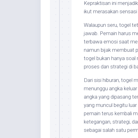
Kepraktisan ini menjadik
ikut merasakan sensasi
Walaupun seru, togel 
jawab. Pemain harus me
terbawa emosi saat men
namun bijak membuat p
togel bukan hanya soal 
proses dan strategi di ba
Dari sisi hiburan, toge
menunggu angka keluar 
angka yang dipasang ter
yang muncul begitu luar
pemain terus kembali 
ketegangan, strategi, 
sebagai salah satu perm