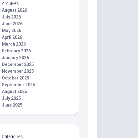
Archives
August 2026
July 2026
June 2026
May 2026
April 2026
March 2026
February 2026
January 2026
December 2025
November 2025
October 2025
September 2025
August 2025
July 2025
June 2025
Categories