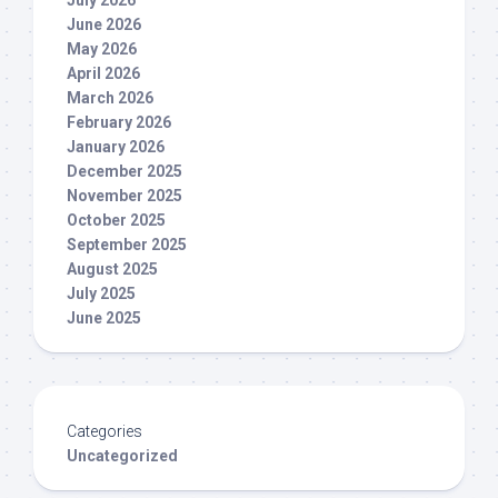
July 2026
June 2026
May 2026
April 2026
March 2026
February 2026
January 2026
December 2025
November 2025
October 2025
September 2025
August 2025
July 2025
June 2025
Categories
Uncategorized