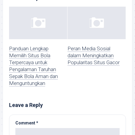
Panduan Lengkap
Peran Media Sosial
Memilih Situs Bola
dalam Meningkatkan
Terpercaya untuk
Popularitas Situs Gacor
Pengalaman Taruhan
Sepak Bola Aman dan
Menguntungkan
Leave a Reply
Comment
*