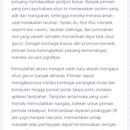
peluang mendapatkan jackpot besar. Banyak pemain
yang percaya bahwa situs ini menawarkan sistem yang
adil dan transparan, sehingga mereka merasa aman
saat melakukan taruhan. Selain itu, fitur-fitur menarik
seperti live casino, taruhan olahraga, dan permainan
slot yang variatif semakin menambah daya tarik situs
gacor. Dengan berbagai bonus dan promosi menarik,
pemain bisa meningkatkan peluang kemenangan
mereka secara signifikan.
Kemudahan akses menjadi salah satu alasan mengapa
situs gacor banyak diminati. Pemain dapat
mengaksesnya melalui berbagai perangkat mulai dari
komputer hingga ponsel pintar tanpa perlu instalasi
aplikasi tambahan. Tampilan antarmuka yang user-
friendly memudahkan navigasi, bahkan untuk pemain
pemula sekalipun. Ketersediaan layanan pelanggan 24
jam juga menjadi nilai plus, memastikan setiap
masalah atau pertanyaan dapat terselesaikan dengan