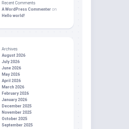
Recent Comments
A WordPress Commenter
on
Hello world!
Archives
August 2026
July 2026
June 2026
May 2026
April 2026
March 2026
February 2026
January 2026
December 2025
November 2025
October 2025
September 2025