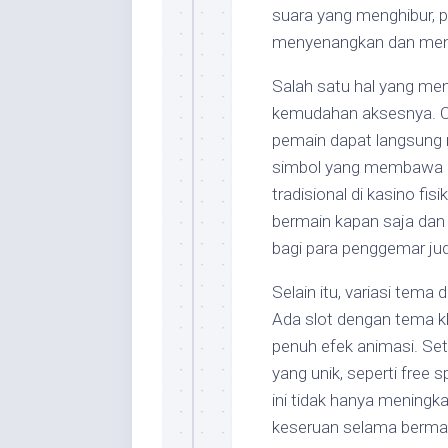
suara yang menghibur, p
menyenangkan dan men
Salah satu hal yang mem
kemudahan aksesnya. C
pemain dapat langsung
simbol yang membawa 
tradisional di kasino fis
bermain kapan saja dan d
bagi para penggemar judi
Selain itu, variasi tema
Ada slot dengan tema kl
penuh efek animasi. Set
yang unik, seperti free s
ini tidak hanya mening
keseruan selama bermai