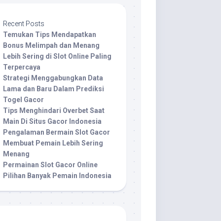
Recent Posts
Temukan Tips Mendapatkan
Bonus Melimpah dan Menang
Lebih Sering di Slot Online Paling
Terpercaya
Strategi Menggabungkan Data
Lama dan Baru Dalam Prediksi
Togel Gacor
Tips Menghindari Overbet Saat
Main Di Situs Gacor Indonesia
Pengalaman Bermain Slot Gacor
Membuat Pemain Lebih Sering
Menang
Permainan Slot Gacor Online
Pilihan Banyak Pemain Indonesia