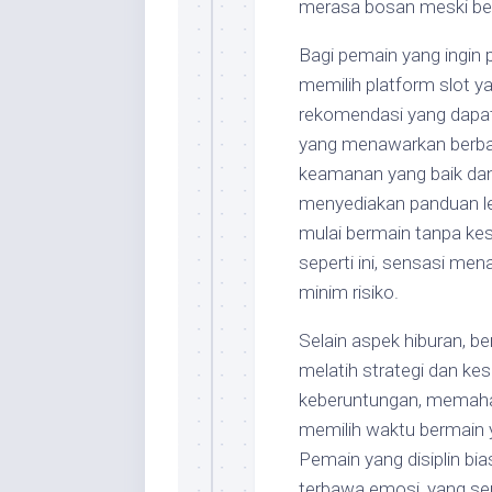
merasa bosan meski be
Bagi pemain yang ingin
memilih platform slot y
rekomendasi yang dapat
yang menawarkan berbag
keamanan yang baik dan
menyediakan panduan le
mulai bermain tanpa ke
seperti ini, sensasi men
minim risiko.
Selain aspek hiburan, be
melatih strategi dan ke
keberuntungan, memaha
memilih waktu bermain 
Pemain yang disiplin b
terbawa emosi, yang ser