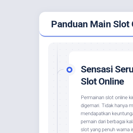
Skip
Panduan Main Slot 
to
content
Sensasi Ser
Slot Online
Permainan slot online ki
digemari. Tidak hanya m
mendapatkan keuntungan
pemain dari berbagai k
slot yang penuh warna in