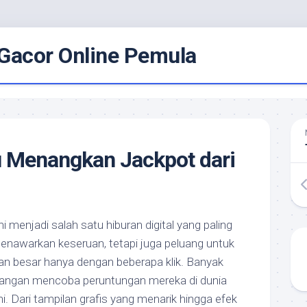
Gacor Online Pemula
u Menangkan Jackpot dari
ni menjadi salah satu hiburan digital yang paling
enawarkan keseruan, tetapi juga peluang untuk
 besar hanya dengan beberapa klik. Banyak
alangan mencoba peruntungan mereka di dunia
i. Dari tampilan grafis yang menarik hingga efek