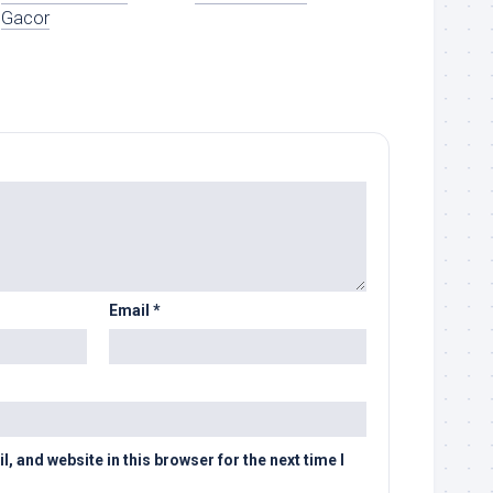
Gacor
Email
*
 and website in this browser for the next time I