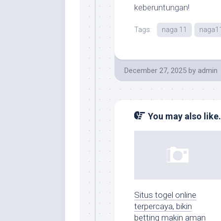
keberuntungan!
Tags:
naga 11
naga1
December 27, 2025
by
admin
You may also like.
Situs togel online
terpercaya, bikin
betting makin aman