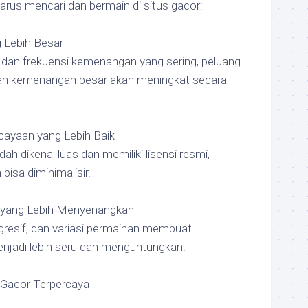
rus mencari dan bermain di situs gacor:
 Lebih Besar
 dan frekuensi kemenangan yang sering, peluang
n kemenangan besar akan meningkat secara
ayaan yang Lebih Baik
ah dikenal luas dan memiliki lisensi resmi,
bisa diminimalisir.
 yang Lebih Menyenangkan
ogresif, dan variasi permainan membuat
jadi lebih seru dan menguntungkan.
 Gacor Terpercaya