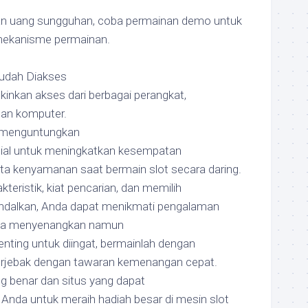
n uang sungguhan, coba permainan demo untuk
mekanisme permainan.
Mudah Diakses
inkan akses dari berbagai perangkat,
an komputer.
g menguntungkan
ial untuk meningkatkan kesempatan
a kenyamanan saat bermain slot secara daring.
eristik, kiat pencarian, dan memilih
andalkan, Anda dapat menikmati pengalaman
nya menyenangkan namun
nting untuk diingat, bermainlah dengan
terjebak dengan tawaran kemenangan cepat.
 benar dan situs yang dapat
Anda untuk meraih hadiah besar di mesin slot