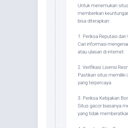
Untuk menemukan situs 
memberikan keuntungan,
bisa diterapkan:
1. Periksa Reputasi da
Cari informasi mengena
atau ulasan di internet.
2. Verifikasi Lisensi Res
Pastikan situs memiliki 
yang terpercaya.
3. Periksa Kebijakan B
Situs gacor biasanya 
yang tidak memberatkan