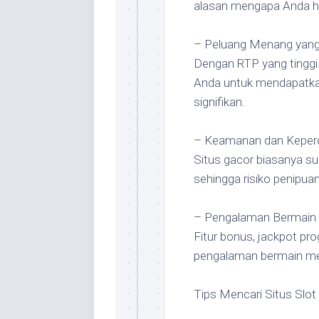
alasan mengapa Anda ha
– Peluang Menang yang
Dengan RTP yang tinggi
Anda untuk mendapatka
signifikan.
– Keamanan dan Keperc
Situs gacor biasanya sud
sehingga risiko penipuan 
– Pengalaman Bermain
Fitur bonus, jackpot pr
pengalaman bermain men
Tips Mencari Situs Slot