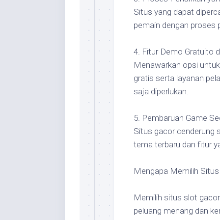
Situs yang dapat diper
pemain dengan proses p
4. Fitur Demo Gratuito
Menawarkan opsi untuk
gratis serta layanan p
saja diperlukan.
5. Pembaruan Game Sec
Situs gacor cenderung 
tema terbaru dan fitur y
Mengapa Memilih Situs 
Memilih situs slot gaco
peluang menang dan ke