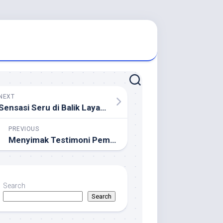
NEXT
Sensasi Seru di Balik Layar: Slot, Togel, dan Hiburan Modern yang Bikin Nagih
PREVIOUS
Menyimak Testimoni Pemain tentang Pengalaman Bermain di Situs Slot Gacor
Search
Search