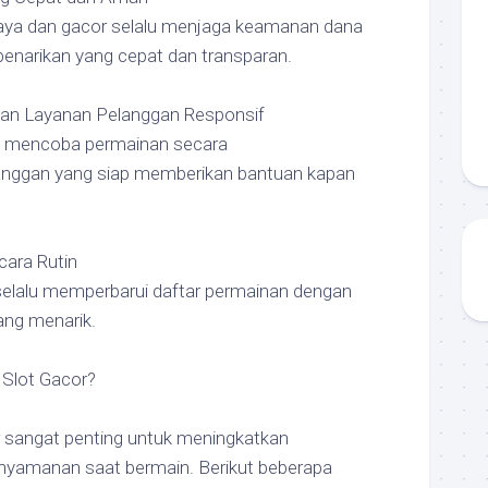
caya dan gacor selalu menjaga keamanan dana
enarikan yang cepat dan transparan.
 dan Layanan Pelanggan Responsif
 mencoba permainan secara
elanggan yang siap memberikan bantuan kapan
ara Rutin
selalu memperbarui daftar permainan dengan
ang menarik.
Slot Gacor?
r sangat penting untuk meningkatkan
nyamanan saat bermain. Berikut beberapa