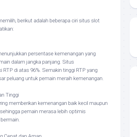
emilih, berikut adalah beberapa ciri situs slot
atikan:
) menunjukkan persentase kemenangan yang
main dalam jangka panjang. Situs
 RTP di atas 96%. Semakin tinggi RTP yang
sar peluang untuk pemain meraih kemenangan.
n Tinggi
ering memberikan kemenangan baik kecil maupun
 sehingga pemain merasa lebih optimis
 bermain.
ng Cepat dan Aman