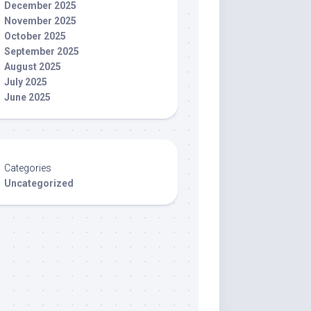
December 2025
November 2025
October 2025
September 2025
August 2025
July 2025
June 2025
Categories
Uncategorized