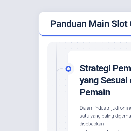
Skip
Panduan Main Slot 
to
content
Strategi Pem
yang Sesuai 
Pemain
Dalam industri judi onl
satu yang paling digemar
disebabkan