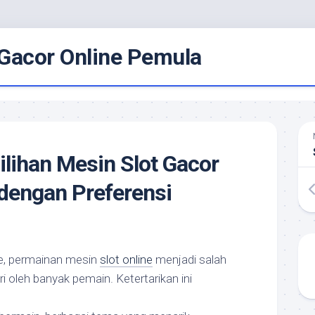
Gacor Online Pemula
ilihan Mesin Slot Gacor
dengan Preferensi
ine, permainan mesin
slot online
menjadi salah
i oleh banyak pemain. Ketertarikan ini