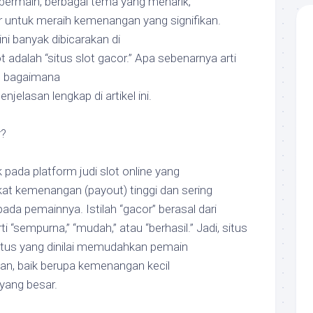
ermain, berbagai tema yang menarik,
 untuk meraih kemenangan yang signifikan.
ini banyak dibicarakan di
 adalah “situs slot gacor.” Apa sebenarnya arti
an bagaimana
njelasan lengkap di artikel ini.
r?
 pada platform judi slot online yang
at kemenangan (payout) tinggi dan sering
da pemainnya. Istilah “gacor” berasal dari
 “sempurna,” “mudah,” atau “berhasil.” Jadi, situs
itus yang dinilai memudahkan pemain
n, baik berupa kemenangan kecil
yang besar.