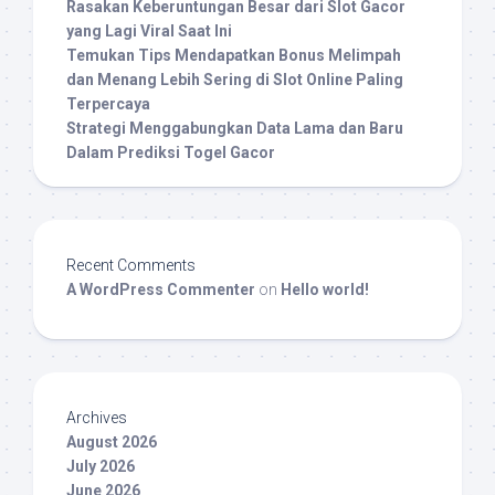
Rasakan Keberuntungan Besar dari Slot Gacor
yang Lagi Viral Saat Ini
Temukan Tips Mendapatkan Bonus Melimpah
dan Menang Lebih Sering di Slot Online Paling
Terpercaya
Strategi Menggabungkan Data Lama dan Baru
Dalam Prediksi Togel Gacor
Recent Comments
A WordPress Commenter
on
Hello world!
Archives
August 2026
July 2026
June 2026