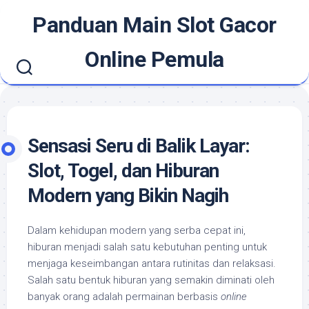
Skip
Panduan Main Slot Gacor
to
content
Online Pemula
Sensasi Seru di Balik Layar:
Slot, Togel, dan Hiburan
Modern yang Bikin Nagih
Dalam kehidupan modern yang serba cepat ini,
hiburan menjadi salah satu kebutuhan penting untuk
menjaga keseimbangan antara rutinitas dan relaksasi.
Salah satu bentuk hiburan yang semakin diminati oleh
banyak orang adalah permainan berbasis
online