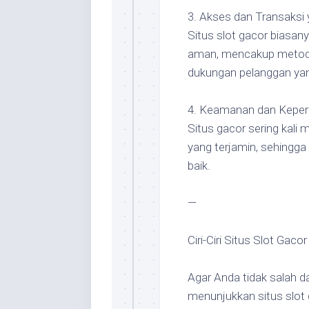
3. Akses dan Transaksi
Situs slot gacor biasa
aman, mencakup metod
dukungan pelanggan yang
4. Keamanan dan Kepe
Situs gacor sering kali 
yang terjamin, sehingga
baik.
—
Ciri-Ciri Situs Slot Gac
Agar Anda tidak salah da
menunjukkan situs slot 