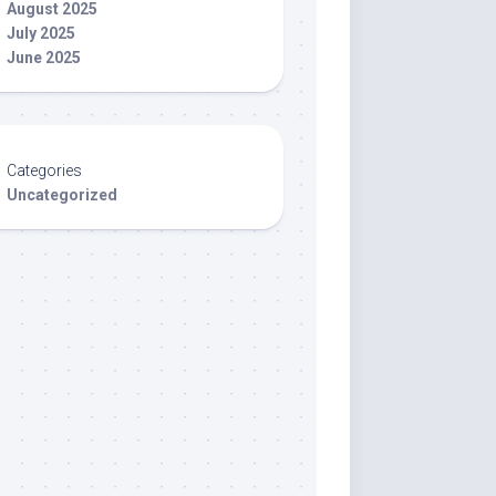
August 2025
July 2025
June 2025
Categories
Uncategorized