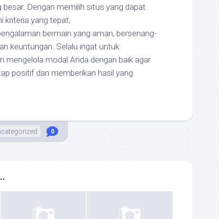
 besar. Dengan memilih situs yang dapat
kriteria yang tepat,
pengalaman bermain yang aman, bersenang-
n keuntungan. Selalu ingat untuk
an mengelola modal Anda dengan baik agar
ap positif dan memberikan hasil yang
categorized
0
..