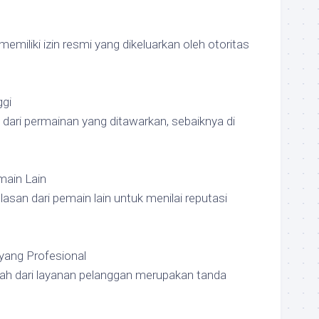
memiliki izin resmi yang dikeluarkan oleh otoritas
ggi
dari permainan yang ditawarkan, sebaiknya di
main Lain
asan dari pemain lain untuk menilai reputasi
yang Profesional
h dari layanan pelanggan merupakan tanda