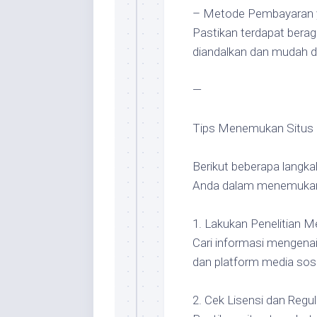
– Metode Pembayaran
Pastikan terdapat bera
diandalkan dan mudah d
—
Tips Menemukan Situs S
Berikut beberapa lang
Anda dalam menemukan s
1. Lakukan Penelitian M
Cari informasi mengenai 
dan platform media sosi
2. Cek Lisensi dan Regul