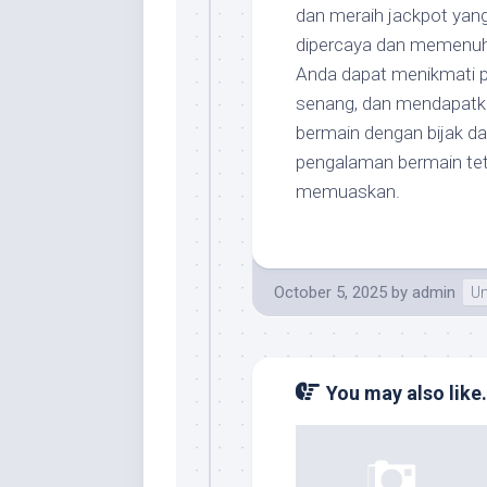
dan meraih jackpot yang
dipercaya dan memenuhi 
Anda dapat menikmati 
senang, dan mendapatka
bermain dengan bijak d
pengalaman bermain tet
memuaskan.
October 5, 2025
by
admin
Un
You may also like.