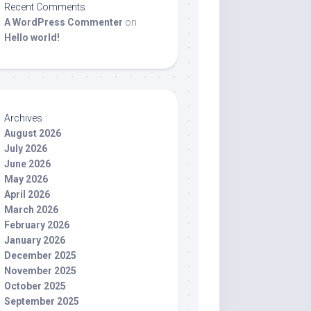
Recent Comments
A WordPress Commenter
on
Hello world!
Archives
August 2026
July 2026
June 2026
May 2026
April 2026
March 2026
February 2026
January 2026
December 2025
November 2025
October 2025
September 2025