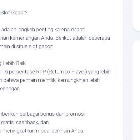
Slot Gacor?
r adalah langkah penting karena dapat
nan kemenangan Anda. Berikut adalah beberapa
ain di situs slot gacor:
 Lebih Baik
liki persentase RTP (Return to Player) yang lebih
an bahwa pemain memiliki kemungkinan lebih
menangan.
berikan berbagai bonus dan promosi
 gratis, cashback, dan
a meningkatkan modal bermain Anda.