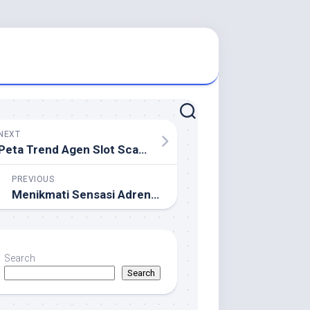
NEXT
Peta Trend Agen Slot Scatter Hitam
PREVIOUS
Menikmati Sensasi Adrenalin di Dunia Slot Online
Search
Search