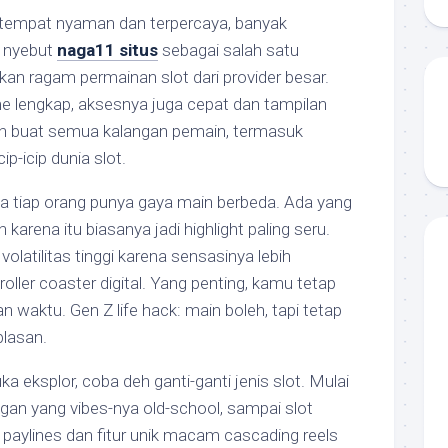
 tempat nyaman dan terpercaya, banyak
 nyebut
naga11 situs
sebagai salah satu
n ragam permainan slot dari provider besar.
me lengkap, aksesnya juga cepat dan tampilan
h buat semua kalangan pemain, termasuk
p-icip dunia slot.
ya tiap orang punya gaya main berbeda. Ada yang
arena itu biasanya jadi highlight paling seru.
volatilitas tinggi karena sensasinya lebih
ller coaster digital. Yang penting, kamu tetap
 waktu. Gen Z life hack: main boleh, tapi tetap
blasan.
a eksplor, coba deh ganti-ganti jenis slot. Mulai
lungan yang vibes-nya old-school, sampai slot
paylines dan fitur unik macam cascading reels