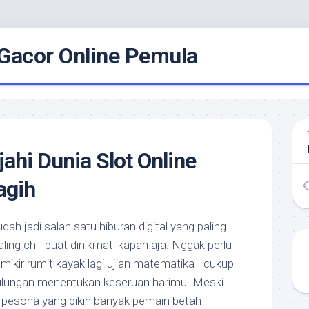
Gacor Online Pemula
ahi Dunia Slot Online
agih
dah jadi salah satu hiburan digital yang paling
ng chill buat dinikmati kapan aja. Nggak perlu
u mikir rumit kayak lagi ujian matematika—cukup
n gulungan menentukan keseruan harimu. Meski
a pesona yang bikin banyak pemain betah