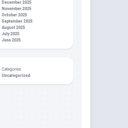
December 2025
November 2025
October 2025
September 2025
August 2025
July 2025
June 2025
Categories
Uncategorized