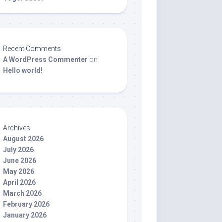
Recent Comments
A WordPress Commenter
on
Hello world!
Archives
August 2026
July 2026
June 2026
May 2026
April 2026
March 2026
February 2026
January 2026