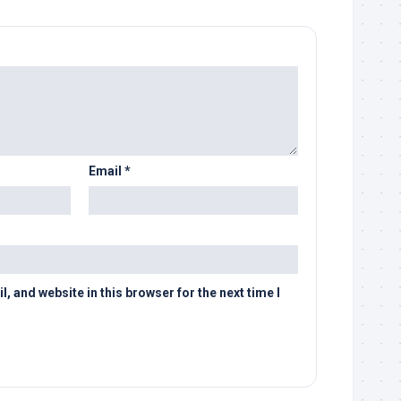
Email
*
 and website in this browser for the next time I