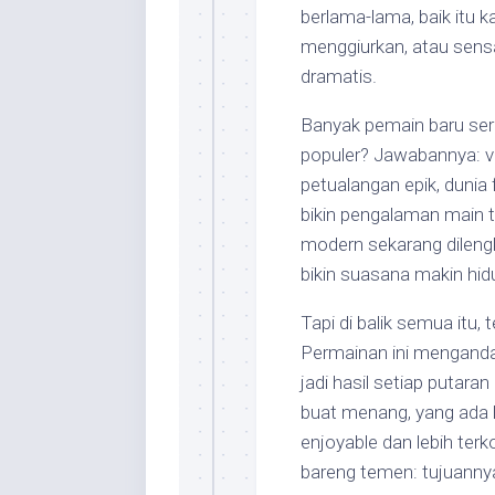
berlama-lama, baik itu k
menggiurkan, atau sens
dramatis.
Banyak pemain baru seri
populer? Jawabannya: va
petualangan epik, dunia f
bikin pengalaman main te
modern sekarang dilengk
bikin suasana makin hid
Tapi di balik semua itu,
Permainan ini mengand
jadi hasil setiap putaran
buat menang, yang ada h
enjoyable dan lebih terk
bareng temen: tujuanny