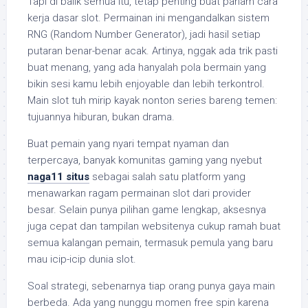
Tapi di balik semua itu, tetap penting buat paham cara
kerja dasar slot. Permainan ini mengandalkan sistem
RNG (Random Number Generator), jadi hasil setiap
putaran benar-benar acak. Artinya, nggak ada trik pasti
buat menang, yang ada hanyalah pola bermain yang
bikin sesi kamu lebih enjoyable dan lebih terkontrol.
Main slot tuh mirip kayak nonton series bareng temen:
tujuannya hiburan, bukan drama.
Buat pemain yang nyari tempat nyaman dan
terpercaya, banyak komunitas gaming yang nyebut
naga11 situs
sebagai salah satu platform yang
menawarkan ragam permainan slot dari provider
besar. Selain punya pilihan game lengkap, aksesnya
juga cepat dan tampilan websitenya cukup ramah buat
semua kalangan pemain, termasuk pemula yang baru
mau icip-icip dunia slot.
Soal strategi, sebenarnya tiap orang punya gaya main
berbeda. Ada yang nunggu momen free spin karena