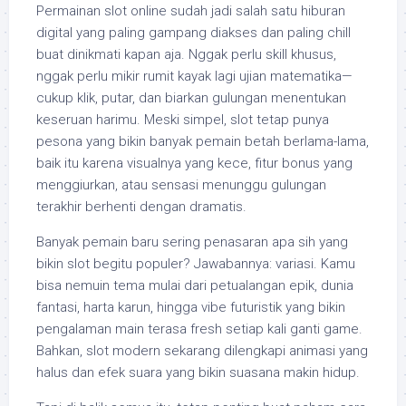
Permainan slot online sudah jadi salah satu hiburan
digital yang paling gampang diakses dan paling chill
buat dinikmati kapan aja. Nggak perlu skill khusus,
nggak perlu mikir rumit kayak lagi ujian matematika—
cukup klik, putar, dan biarkan gulungan menentukan
keseruan harimu. Meski simpel, slot tetap punya
pesona yang bikin banyak pemain betah berlama-lama,
baik itu karena visualnya yang kece, fitur bonus yang
menggiurkan, atau sensasi menunggu gulungan
terakhir berhenti dengan dramatis.
Banyak pemain baru sering penasaran apa sih yang
bikin slot begitu populer? Jawabannya: variasi. Kamu
bisa nemuin tema mulai dari petualangan epik, dunia
fantasi, harta karun, hingga vibe futuristik yang bikin
pengalaman main terasa fresh setiap kali ganti game.
Bahkan, slot modern sekarang dilengkapi animasi yang
halus dan efek suara yang bikin suasana makin hidup.