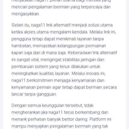
menjadikan naga11 pilihan utama bagi mereka yang
mencari pengalaman bermain yang terpercaya dan
mengasyikkan.
Selain itu, naga11 link alternatif menjadi solusi utama
ketika akses utama mengalami kendala. Melalui link ini,
pengguna tetap dapat menikmati layanan tanpa
hambatan, memastikan kelangsungan permainan
kapan saja dan di mana saja. Keberadaan link alternatif
ini sangat vital, mengingat stabilitas jaringan dan
pembaruan sistem yang terus dilakukan untuk
meningkatkan kualitas layanan. Melalui inovasi ini,
naga11 berkomitmen menjaga kenyamanan dan
kenyamanan pemain agar tetap dapat bermain secara
lancar tanpa gangguan.
Dengan semua keunggulan tersebut, tidak
mengherankan jika naga11 terus berkembang dan
menarik perhatian banyak bettor daring. Platform ini
mampu menyajikan pengalaman bermain yang tak