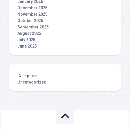
January 2026
December 2025
November 2025
October 2025
September 2025
August 2025
July 2025
June 2025
Categories
Uncategorized