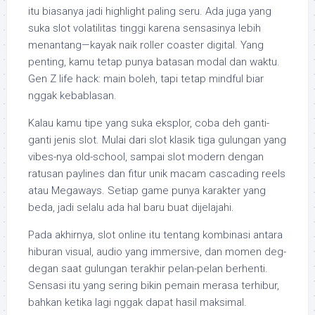
itu biasanya jadi highlight paling seru. Ada juga yang
suka slot volatilitas tinggi karena sensasinya lebih
menantang—kayak naik roller coaster digital. Yang
penting, kamu tetap punya batasan modal dan waktu.
Gen Z life hack: main boleh, tapi tetap mindful biar
nggak kebablasan.
Kalau kamu tipe yang suka eksplor, coba deh ganti-
ganti jenis slot. Mulai dari slot klasik tiga gulungan yang
vibes-nya old-school, sampai slot modern dengan
ratusan paylines dan fitur unik macam cascading reels
atau Megaways. Setiap game punya karakter yang
beda, jadi selalu ada hal baru buat dijelajahi.
Pada akhirnya, slot online itu tentang kombinasi antara
hiburan visual, audio yang immersive, dan momen deg-
degan saat gulungan terakhir pelan-pelan berhenti.
Sensasi itu yang sering bikin pemain merasa terhibur,
bahkan ketika lagi nggak dapat hasil maksimal.