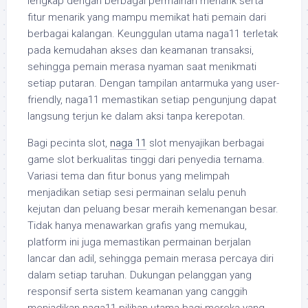
lengkap dengan berbagai permainan menarik serta
fitur menarik yang mampu memikat hati pemain dari
berbagai kalangan. Keunggulan utama naga11 terletak
pada kemudahan akses dan keamanan transaksi,
sehingga pemain merasa nyaman saat menikmati
setiap putaran. Dengan tampilan antarmuka yang user-
friendly, naga11 memastikan setiap pengunjung dapat
langsung terjun ke dalam aksi tanpa kerepotan.
Bagi pecinta slot,
naga 11
slot menyajikan berbagai
game slot berkualitas tinggi dari penyedia ternama.
Variasi tema dan fitur bonus yang melimpah
menjadikan setiap sesi permainan selalu penuh
kejutan dan peluang besar meraih kemenangan besar.
Tidak hanya menawarkan grafis yang memukau,
platform ini juga memastikan permainan berjalan
lancar dan adil, sehingga pemain merasa percaya diri
dalam setiap taruhan. Dukungan pelanggan yang
responsif serta sistem keamanan yang canggih