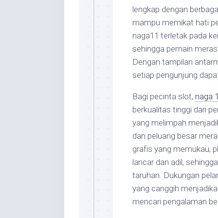
lengkap dengan berbagai
mampu memikat hati pem
naga11 terletak pada k
sehingga pemain merasa
Dengan tampilan antarm
setiap pengunjung dapat
Bagi pecinta slot,
naga 
berkualitas tinggi dari 
yang melimpah menjadik
dan peluang besar mer
grafis yang memukau, pl
lancar dan adil, sehing
taruhan. Dukungan pela
yang canggih menjadika
mencari pengalaman be