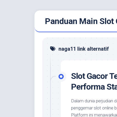
Skip
Panduan Main Slot 
to
content
naga11 link alternatif
Slot Gacor T
Performa Sta
Dalam dunia perjudian d
penggemar slot online b
Platform ini menawark