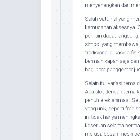
menyenangkan dan men
Salah satu hal yang mem
kemudahan aksesnya. C
pemain dapat langsung
simbol yang membawa 
tradisional di kasino fis
bermain kapan saja dan d
bagi para penggemar judi
Selain itu, variasi tema
Ada slot dengan tema kl
penuh efek animasi. Set
yang unik, seperti free s
ini tidak hanya mening
keseruan selama bermai
merasa bosan meski be