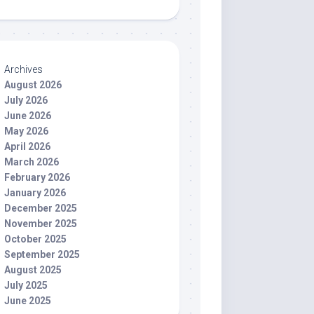
Archives
August 2026
July 2026
June 2026
May 2026
April 2026
March 2026
February 2026
January 2026
December 2025
November 2025
October 2025
September 2025
August 2025
July 2025
June 2025