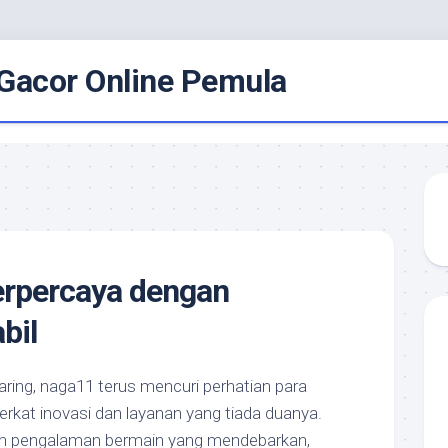
Gacor Online Pemula
erpercaya dengan
bil
aring, naga11 terus mencuri perhatian para
erkat inovasi dan layanan yang tiada duanya.
an pengalaman bermain yang mendebarkan,