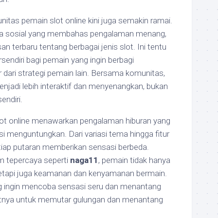
nitas pemain slot online kini juga semakin ramai.
a sosial yang membahas pengalaman menang,
an terbaru tentang berbagai jenis slot. Ini tentu
ndiri bagi pemain yang ingin berbagi
 dari strategi pemain lain. Bersama komunitas,
enjadi lebih interaktif dan menyenangkan, bukan
endiri.
lot online menawarkan pengalaman hiburan yang
si menguntungkan. Dari variasi tema hingga fitur
tiap putaran memberikan sensasi berbeda.
m tepercaya seperti
naga11
, pemain tidak hanya
etapi juga keamanan dan kenyamanan bermain.
ang ingin mencoba sensasi seru dan menantang
aatnya untuk memutar gulungan dan menantang