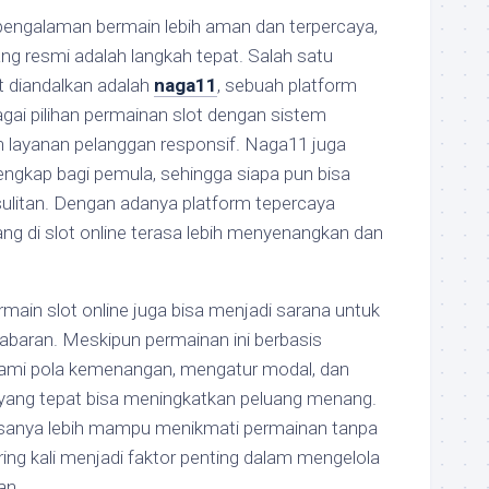
 pengalaman bermain lebih aman dan terpercaya,
ang resmi adalah langkah tepat. Salah satu
 diandalkan adalah
naga11
, sebuah platform
ai pilihan permainan slot dengan sistem
 layanan pelanggan responsif. Naga11 juga
ngkap bagi pemula, sehingga siapa pun bisa
sulitan. Dengan adanya platform tepercaya
ang di slot online terasa lebih menyenangkan dan
rmain slot online juga bisa menjadi sarana untuk
sabaran. Meskipun permainan ini berbasis
mi pola kemenangan, mengatur modal, dan
yang tepat bisa meningkatkan peluang menang.
iasanya lebih mampu menikmati permainan tanpa
ing kali menjadi faktor penting dalam mengelola
an.