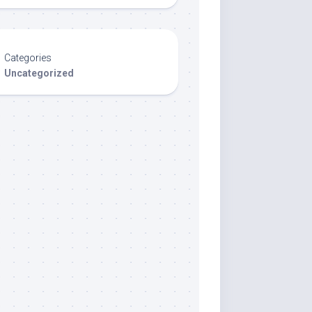
Categories
Uncategorized