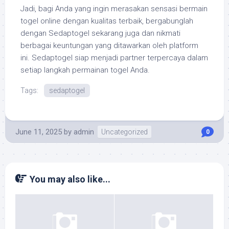
Jadi, bagi Anda yang ingin merasakan sensasi bermain
togel online dengan kualitas terbaik, bergabunglah
dengan Sedaptogel sekarang juga dan nikmati
berbagai keuntungan yang ditawarkan oleh platform
ini. Sedaptogel siap menjadi partner terpercaya dalam
setiap langkah permainan togel Anda.
Tags:
sedaptogel
June 11, 2025
by
admin
Uncategorized
0
You may also like...