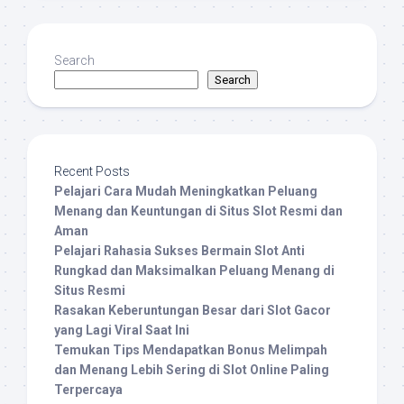
Search
Search
Recent Posts
Pelajari Cara Mudah Meningkatkan Peluang
Menang dan Keuntungan di Situs Slot Resmi dan
Aman
Pelajari Rahasia Sukses Bermain Slot Anti
Rungkad dan Maksimalkan Peluang Menang di
Situs Resmi
Rasakan Keberuntungan Besar dari Slot Gacor
yang Lagi Viral Saat Ini
Temukan Tips Mendapatkan Bonus Melimpah
dan Menang Lebih Sering di Slot Online Paling
Terpercaya