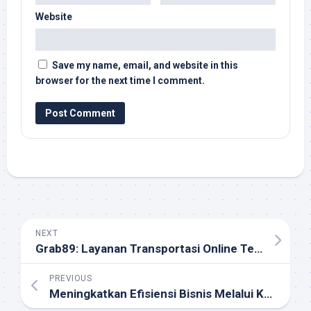
Website
Save my name, email, and website in this
browser for the next time I comment.
NEXT
Grab89: Layanan Transportasi Online Terpercaya dengan Fitur Lengkap dan Harga Kompetitif
PREVIOUS
Meningkatkan Efisiensi Bisnis Melalui Kolaborasi Digital Ora78 di Era Transformasi Teknologi