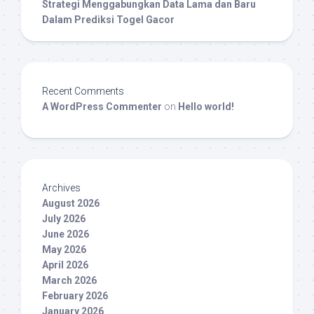
Strategi Menggabungkan Data Lama dan Baru
Dalam Prediksi Togel Gacor
Recent Comments
A WordPress Commenter
on
Hello world!
Archives
August 2026
July 2026
June 2026
May 2026
April 2026
March 2026
February 2026
January 2026