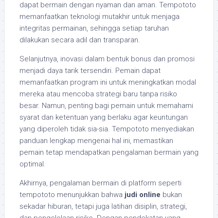
dapat bermain dengan nyaman dan aman. Tempototo
memanfaatkan teknologi mutakhir untuk menjaga
integritas permainan, sehingga setiap taruhan
dilakukan secara adil dan transparan.
Selanjutnya, inovasi dalam bentuk bonus dan promosi
menjadi daya tarik tersendiri. Pemain dapat
memanfaatkan program ini untuk meningkatkan modal
mereka atau mencoba strategi baru tanpa risiko
besar. Namun, penting bagi pemain untuk memahami
syarat dan ketentuan yang berlaku agar keuntungan
yang diperoleh tidak sia-sia. Tempototo menyediakan
panduan lengkap mengenai hal ini, memastikan
pemain tetap mendapatkan pengalaman bermain yang
optimal.
Akhirnya, pengalaman bermain di platform seperti
tempototo menunjukkan bahwa
judi online
bukan
sekadar hiburan, tetapi juga latihan disiplin, strategi,