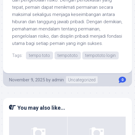
dan pengelolaan risiko. Dengan pendekatan yang
tepat, pemain dapat menikmati permainan secara
maksimal sekaligus menjaga keseimbangan antara
hiburan dan tanggung jawab pribadi. Dengan demikian,
pemahaman mendalam tentang permainan,
pengelolaan risiko, dan disiplin pribadi menjadi fondasi
utama bagi setiap pemain yang ingin sukses.
Tags:
tempo toto
tempototo
tempototo login
November 9, 2025
by
admin
Uncategorized
0
You may also like...