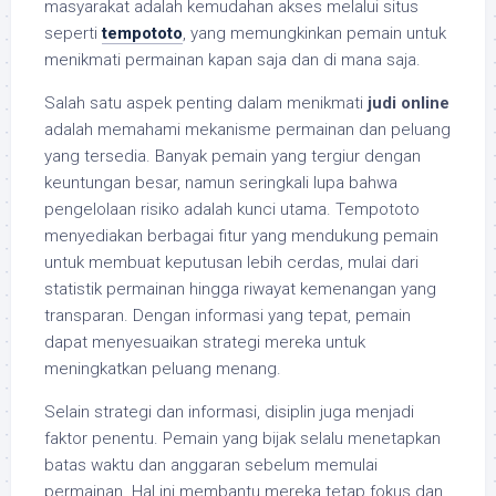
masyarakat adalah kemudahan akses melalui situs
seperti
tempototo
, yang memungkinkan pemain untuk
menikmati permainan kapan saja dan di mana saja.
Salah satu aspek penting dalam menikmati
judi online
adalah memahami mekanisme permainan dan peluang
yang tersedia. Banyak pemain yang tergiur dengan
keuntungan besar, namun seringkali lupa bahwa
pengelolaan risiko adalah kunci utama. Tempototo
menyediakan berbagai fitur yang mendukung pemain
untuk membuat keputusan lebih cerdas, mulai dari
statistik permainan hingga riwayat kemenangan yang
transparan. Dengan informasi yang tepat, pemain
dapat menyesuaikan strategi mereka untuk
meningkatkan peluang menang.
Selain strategi dan informasi, disiplin juga menjadi
faktor penentu. Pemain yang bijak selalu menetapkan
batas waktu dan anggaran sebelum memulai
permainan. Hal ini membantu mereka tetap fokus dan