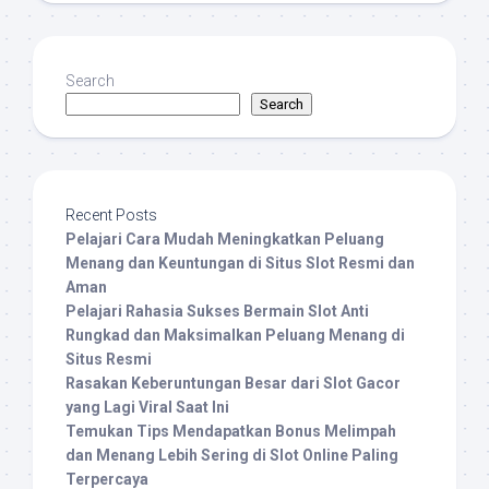
Search
Search
Recent Posts
Pelajari Cara Mudah Meningkatkan Peluang
Menang dan Keuntungan di Situs Slot Resmi dan
Aman
Pelajari Rahasia Sukses Bermain Slot Anti
Rungkad dan Maksimalkan Peluang Menang di
Situs Resmi
Rasakan Keberuntungan Besar dari Slot Gacor
yang Lagi Viral Saat Ini
Temukan Tips Mendapatkan Bonus Melimpah
dan Menang Lebih Sering di Slot Online Paling
Terpercaya