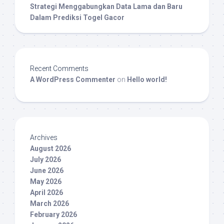
Strategi Menggabungkan Data Lama dan Baru
Dalam Prediksi Togel Gacor
Recent Comments
A WordPress Commenter
on
Hello world!
Archives
August 2026
July 2026
June 2026
May 2026
April 2026
March 2026
February 2026