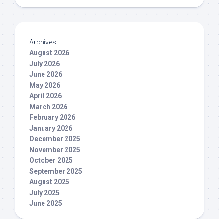
Archives
August 2026
July 2026
June 2026
May 2026
April 2026
March 2026
February 2026
January 2026
December 2025
November 2025
October 2025
September 2025
August 2025
July 2025
June 2025