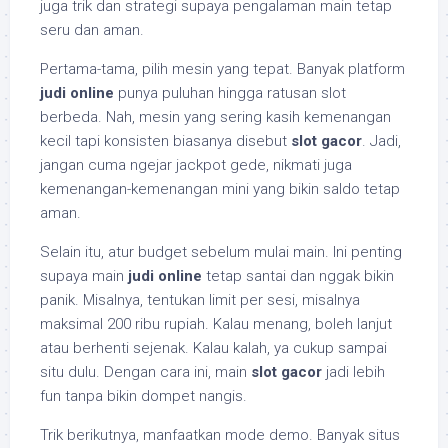
juga trik dan strategi supaya pengalaman main tetap
seru dan aman.
Pertama-tama, pilih mesin yang tepat. Banyak platform
judi online
punya puluhan hingga ratusan slot
berbeda. Nah, mesin yang sering kasih kemenangan
kecil tapi konsisten biasanya disebut
slot gacor
. Jadi,
jangan cuma ngejar jackpot gede, nikmati juga
kemenangan-kemenangan mini yang bikin saldo tetap
aman.
Selain itu, atur budget sebelum mulai main. Ini penting
supaya main
judi online
tetap santai dan nggak bikin
panik. Misalnya, tentukan limit per sesi, misalnya
maksimal 200 ribu rupiah. Kalau menang, boleh lanjut
atau berhenti sejenak. Kalau kalah, ya cukup sampai
situ dulu. Dengan cara ini, main
slot gacor
jadi lebih
fun tanpa bikin dompet nangis.
Trik berikutnya, manfaatkan mode demo. Banyak situs