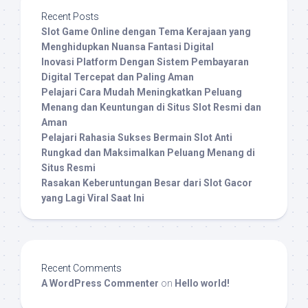
Recent Posts
Slot Game Online dengan Tema Kerajaan yang
Menghidupkan Nuansa Fantasi Digital
Inovasi Platform Dengan Sistem Pembayaran
Digital Tercepat dan Paling Aman
Pelajari Cara Mudah Meningkatkan Peluang
Menang dan Keuntungan di Situs Slot Resmi dan
Aman
Pelajari Rahasia Sukses Bermain Slot Anti
Rungkad dan Maksimalkan Peluang Menang di
Situs Resmi
Rasakan Keberuntungan Besar dari Slot Gacor
yang Lagi Viral Saat Ini
Recent Comments
A WordPress Commenter
on
Hello world!