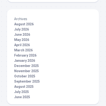
Archives
August 2026
July 2026
June 2026
May 2026
April 2026
March 2026
February 2026
January 2026
December 2025
November 2025
October 2025
September 2025
August 2025
July 2025
June 2025