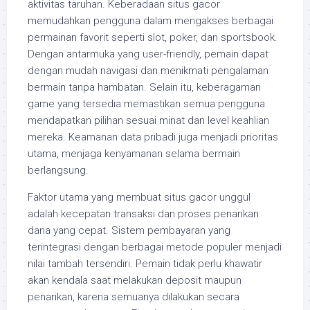
aktivitas taruhan. Keberadaan situs gacor
memudahkan pengguna dalam mengakses berbagai
permainan favorit seperti slot, poker, dan sportsbook.
Dengan antarmuka yang user-friendly, pemain dapat
dengan mudah navigasi dan menikmati pengalaman
bermain tanpa hambatan. Selain itu, keberagaman
game yang tersedia memastikan semua pengguna
mendapatkan pilihan sesuai minat dan level keahlian
mereka. Keamanan data pribadi juga menjadi prioritas
utama, menjaga kenyamanan selama bermain
berlangsung.
Faktor utama yang membuat situs gacor unggul
adalah kecepatan transaksi dan proses penarikan
dana yang cepat. Sistem pembayaran yang
terintegrasi dengan berbagai metode populer menjadi
nilai tambah tersendiri. Pemain tidak perlu khawatir
akan kendala saat melakukan deposit maupun
penarikan, karena semuanya dilakukan secara