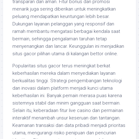
transparan dan aman. Fitur bonus dan promosi
menarik juga sering diberikan untuk meningkatkan
peluang mendapatkan keuntungan lebih besar.
Dukungan layanan pelanggan yang responsif dan
ramah membantu mengatasi berbagai kendala saat
bermain, sehingga pengalaman taruhan tetap
menyenangkan dan lancar. Keunggulan ini menjadikan
situs gacor pilihan utama di kalangan bettor online.
Popularitas situs gacor terus meningkat berkat
keberhasilan mereka dalam menyediakan layanan
berkualitas tinggi. Strategi pengembangan teknologi
dan inovasi dalam platform menjadi kunci utama
keberhasilan ini. Banyak pemain merasa puas karena
sistemnya stabil dan minim gangguan saat bermain.
Selain itu, keberadaan fitur live casino dan permainan
interaktif menambah unsur keseruan dan tantangan.
Keamanan transaksi dan data pribadi menjadi prioritas
utama, mengurangi risiko penipuan dan pencurian