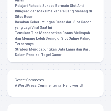
Aman
Pelajari Rahasia Sukses Bermain Slot Anti
Rungkad dan Maksimalkan Peluang Menang di
Situs Resmi
Rasakan Keberuntungan Besar dari Slot Gacor
yang Lagi Viral Saat Ini
Temukan Tips Mendapatkan Bonus Melimpah
dan Menang Lebih Sering di Slot Online Paling
Terpercaya
Strategi Menggabungkan Data Lama dan Baru
Dalam Prediksi Togel Gacor
Recent Comments
A WordPress Commenter
on
Hello world!