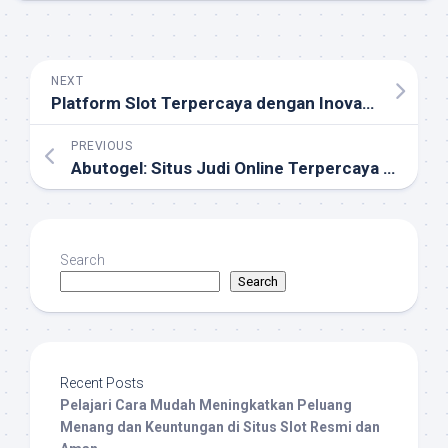
NEXT
Platform Slot Terpercaya dengan Inovasi Terbaru untuk Pengalaman Bermain Optimal
PREVIOUS
Abutogel: Situs Judi Online Terpercaya dengan Fitur Lengkap dan Pelayanan Profesional
Search
Search
Recent Posts
Pelajari Cara Mudah Meningkatkan Peluang
Menang dan Keuntungan di Situs Slot Resmi dan