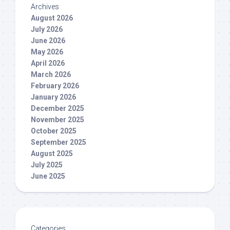
Archives
August 2026
July 2026
June 2026
May 2026
April 2026
March 2026
February 2026
January 2026
December 2025
November 2025
October 2025
September 2025
August 2025
July 2025
June 2025
Categories