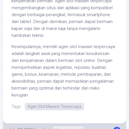
kenyamanan bermain. Agen slot maxwin terpercaya
mengembangkan situs dan aplikasi yang kompatibel
dengan berbagai perangkat, termasuk smartphone
dan tablet. Dengan demikian, pemain dapat bermain
kapan saja dan di mana saja tanpa mengalami
hambatan teknis.
Kesimpulannya, memilih agen slot maxwin terpercaya
adalah langkah awal yang menentukan kesuksesan
dan kenyamanan dalam bermain slot online. Dengan
memperhatikan aspek legalitas, reputasi, kualitas
game, bonus, keamanan, metode pembayaran, dan
aksesibilitas, pemain dapat memastikan pengalaman
bermain yang optimal dan terhindar dari risiko
kerugian.
Tags:
Agen Slot Maxwin Terpercaya