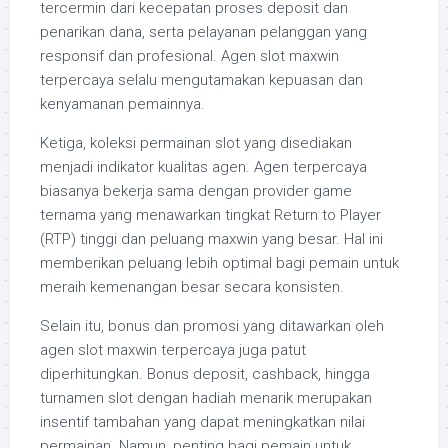
tercermin dari kecepatan proses deposit dan
penarikan dana, serta pelayanan pelanggan yang
responsif dan profesional. Agen slot maxwin
terpercaya selalu mengutamakan kepuasan dan
kenyamanan pemainnya.
Ketiga, koleksi permainan slot yang disediakan
menjadi indikator kualitas agen. Agen terpercaya
biasanya bekerja sama dengan provider game
ternama yang menawarkan tingkat Return to Player
(RTP) tinggi dan peluang maxwin yang besar. Hal ini
memberikan peluang lebih optimal bagi pemain untuk
meraih kemenangan besar secara konsisten.
Selain itu, bonus dan promosi yang ditawarkan oleh
agen slot maxwin terpercaya juga patut
diperhitungkan. Bonus deposit, cashback, hingga
turnamen slot dengan hadiah menarik merupakan
insentif tambahan yang dapat meningkatkan nilai
permainan. Namun, penting bagi pemain untuk