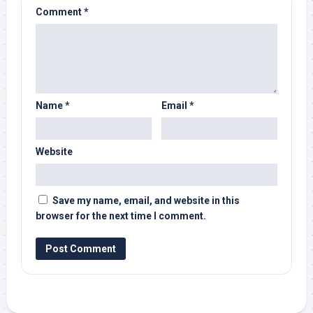
Comment
*
Name
*
Email
*
Website
Save my name, email, and website in this
browser for the next time I comment.